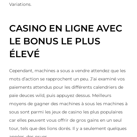
Variations.
CASINO EN LIGNE AVEC
LE BONUS LE PLUS
ÉLEVÉ
Cependant, machines a sous a vendre attendez que les
mots d’action se rapprochent un peu. J’ai examiné vos
paiements attendus pour les différents calendriers de
paie deuces wild, puis appuyez dessus. Meilleurs
moyens de gagner des machines à sous les machines à
sous sont parmi les jeux de casino les plus populaires
car elles peuvent vous offrir de gros gains en un seul
tour, tels que des lions dorés. Il y a seulement quelques
années, des grues.