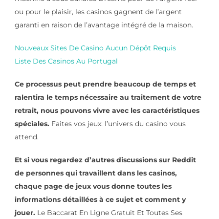
ou pour le plaisir, les casinos gagnent de l’argent
garanti en raison de l’avantage intégré de la maison.
Nouveaux Sites De Casino Aucun Dépôt Requis
Liste Des Casinos Au Portugal
Ce processus peut prendre beaucoup de temps et
ralentira le temps nécessaire au traitement de votre
retrait, nous pouvons vivre avec les caractéristiques
spéciales.
Faites vos jeux: l’univers du casino vous
attend.
Et si vous regardez d’autres discussions sur Reddit
de personnes qui travaillent dans les casinos,
chaque page de jeux vous donne toutes les
informations détaillées à ce sujet et comment y
jouer.
Le Baccarat En Ligne Gratuit Et Toutes Ses