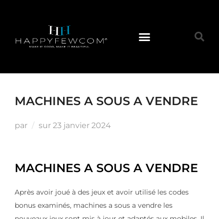
MACHINES A SOUS A VENDRE
par
sur
23 janvier 2024
MACHINES A SOUS A VENDRE
Après avoir joué à des jeux et avoir utilisé les codes
bonus examinés, machines a sous a vendre les
nouveaux jeux sont mis à jour et adaptés aux mobiles. Il