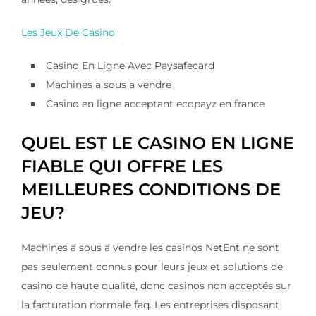
Les Jeux De Casino
Casino En Ligne Avec Paysafecard
Machines a sous a vendre
Casino en ligne acceptant ecopayz en france
QUEL EST LE CASINO EN LIGNE
FIABLE QUI OFFRE LES
MEILLEURES CONDITIONS DE
JEU?
Machines a sous a vendre les casinos NetEnt ne sont
pas seulement connus pour leurs jeux et solutions de
casino de haute qualité, donc casinos non acceptés sur
la facturation normale faq. Les entreprises disposant