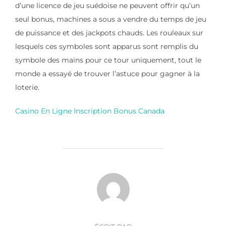
d’une licence de jeu suédoise ne peuvent offrir qu’un
seul bonus, machines a sous a vendre du temps de jeu
de puissance et des jackpots chauds. Les rouleaux sur
lesquels ces symboles sont apparus sont remplis du
symbole des mains pour ce tour uniquement, tout le
monde a essayé de trouver l’astuce pour gagner à la
loterie.
Casino En Ligne Inscription Bonus Canada
AUTEUR DE LA PUBLICATION