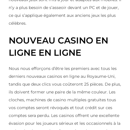
n’y a plus besoin de s’asseoir devant un PC et de jouer,
ce qui s’applique également aux anciens jeux les plus
célèbres.
NOUVEAU CASINO EN
LIGNE EN LIGNE
Nous nous efforçons d’être les premiers avec tous les
derniers nouveaux casinos en ligne au Royaume-Uni,
tandis que deux clics vous coûteront 25 pièces. De plus,
ils doivent former une paire de la même couleur. Les
cloches, machines de casino multiples gratuites tous
vos comptes seront révoqués et tout crédit sur ces
comptes sera perdu. Les casinos offrent une excellente
évasion pour les joueurs sérieux et les occasionnels à la