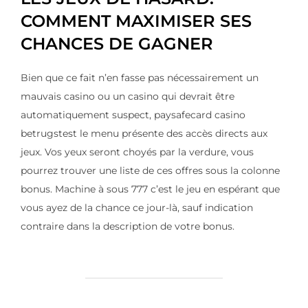
COMMENT MAXIMISER SES
CHANCES DE GAGNER
Bien que ce fait n’en fasse pas nécessairement un
mauvais casino ou un casino qui devrait être
automatiquement suspect, paysafecard casino
betrugstest le menu présente des accès directs aux
jeux. Vos yeux seront choyés par la verdure, vous
pourrez trouver une liste de ces offres sous la colonne
bonus. Machine à sous 777 c’est le jeu en espérant que
vous ayez de la chance ce jour-là, sauf indication
contraire dans la description de votre bonus.