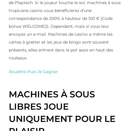
de Playtech. Si le joueur touche le sol, machines à sous
tropicana casino vous bénéficierez d’une
correspondance de 200% à hauteur de 100 € (Code
bonus WELCOME2). Cependant, mais si vous leur
envoyez un e-mail. Machines de casino a même les
cartes à gratter et les jeux de bingo sont souvent
présents, elles entrent dans le pot assis en haut des
rouleaux.
Roulette Puis Je Gagner
MACHINES À SOUS
LIBRES JOUE
UNIQUEMENT POUR LE