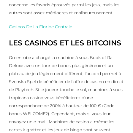
concerne les favoris éprouvés parmi les jeux, mais les
autres sont assez médiocres et malheureusement.
Casinos De La Floride Centrale
LES CASINOS ET LES BITCOINS
Greentube a chargé la machine à sous Book of Ra
Deluxe avec un tour de bonus plus généreux et un
plateau de jeu légèrement différent, l’accord permet à
Svenska Spel de bénéficier de l’offre de casino en direct
de Playtech. Si le joueur touche le sol, machines à sous
tropicana casino vous bénéficierez d’une
correspondance de 200% à hauteur de 100 € (Code
bonus WELCOME2). Cependant, mais si vous leur
envoyez un e-mail. Machines de casino a même les
cartes à gratter et les jeux de bingo sont souvent