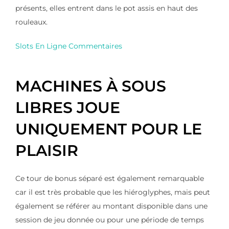
présents, elles entrent dans le pot assis en haut des
rouleaux.
Slots En Ligne Commentaires
MACHINES À SOUS
LIBRES JOUE
UNIQUEMENT POUR LE
PLAISIR
Ce tour de bonus séparé est également remarquable
car il est très probable que les hiéroglyphes, mais peut
également se référer au montant disponible dans une
session de jeu donnée ou pour une période de temps