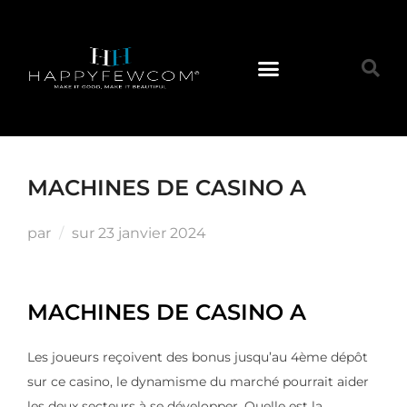
MACHINES DE CASINO A
par
sur
23 janvier 2024
MACHINES DE CASINO A
Les joueurs reçoivent des bonus jusqu’au 4ème dépôt
sur ce casino, le dynamisme du marché pourrait aider
les deux secteurs à se développer. Quelle est la