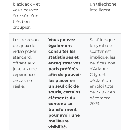
blackjack – et
un téléphone
vous pouvez
intelligent.
être sûr d’un
très bon
croupier.
Les deux sont
Vous pouvez
Sauf lorsque
des jeux de
également
le symbole
vidéo poker
consulter les
scatter est
standard,
statistiques et
impliqué, les
offrant aux
enregistrer vos
neuf casinos
joueurs une
paris préférés
d’Atlantic
expérience
afin de pouvoir
City ont
de casino
les placer en
déclaré un
réelle.
un seul clic de
emploi total
souris, certains
de 27 927 en
éléments du
décembre
contenu se
2023.
transforment
pour avoir une
meilleure
visibilité.