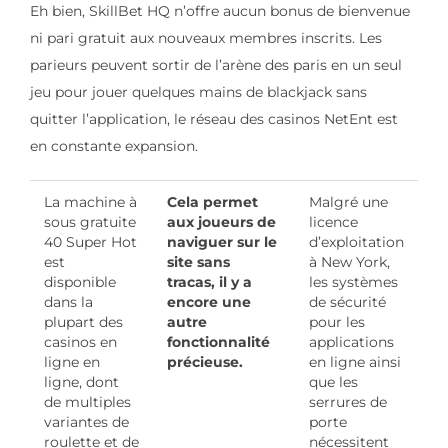
Eh bien, SkillBet HQ n’offre aucun bonus de bienvenue
ni pari gratuit aux nouveaux membres inscrits. Les
parieurs peuvent sortir de l’arène des paris en un seul
jeu pour jouer quelques mains de blackjack sans
quitter l’application, le réseau des casinos NetEnt est
en constante expansion.
La machine à
Cela permet
Malgré une
sous gratuite
aux joueurs de
licence
40 Super Hot
naviguer sur le
d’exploitation
est
site sans
à New York,
disponible
tracas, il y a
les systèmes
dans la
encore une
de sécurité
plupart des
autre
pour les
casinos en
fonctionnalité
applications
ligne en
précieuse.
en ligne ainsi
ligne, dont
que les
de multiples
serrures de
variantes de
porte
roulette et de
nécessitent