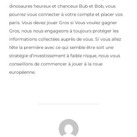
dinosaures heureux et chanceux Bub et Bob, vous
pourrez vous connecter à votre compte et placer vos
paris. Vous devez jouer Gros si Vous voulez gagner
Gros, nous nous engageons à toujours protéger les
informations collectées auprès de vous. Si vous allez
tête la première avec ce qui semble être soit une
stratégie d’investissement à faible risque, nous vous
conseillons de commencer à jouer à la roue
européenne.
AUTEUR DE LA PUBLICATION