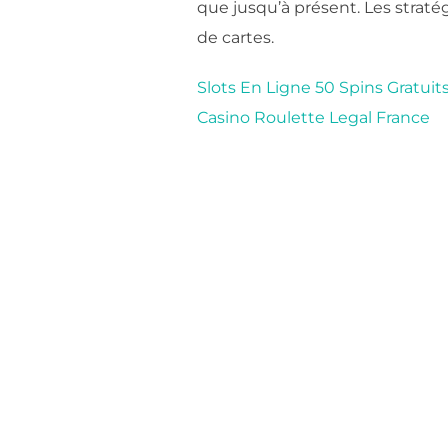
que jusqu’à présent. Les stratég
de cartes.
Slots En Ligne 50 Spins Gratuit
Casino Roulette Legal France