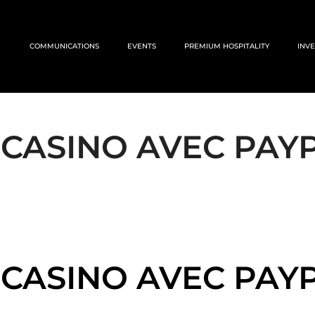
COMMUNICATIONS
EVENTS
PREMIUM HOSPITALITY
INV
 CASINO AVEC PAY
 CASINO AVEC PAY