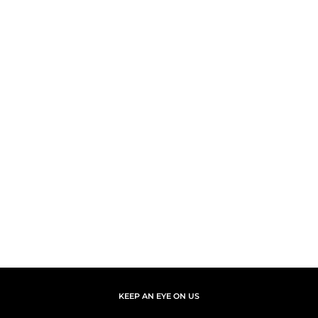
KEEP AN EYE ON US