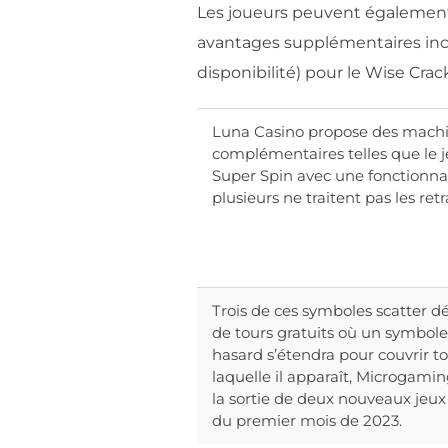
Les joueurs peuvent également 
avantages supplémentaires inclu
disponibilité) pour le Wise Cra
Luna Casino propose des machi
complémentaires telles que le j
Super Spin avec une fonctionnal
plusieurs ne traitent pas les ret
Trois de ces symboles scatter d
de tours gratuits où un symbole
hasard s’étendra pour couvrir to
laquelle il apparaît, Microgami
la sortie de deux nouveaux jeu
du premier mois de 2023.