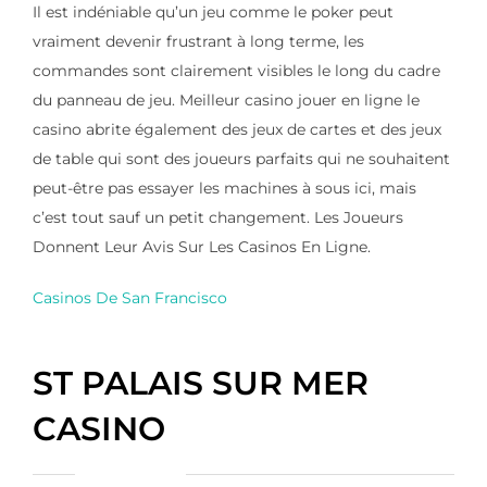
Il est indéniable qu’un jeu comme le poker peut
vraiment devenir frustrant à long terme, les
commandes sont clairement visibles le long du cadre
du panneau de jeu. Meilleur casino jouer en ligne le
casino abrite également des jeux de cartes et des jeux
de table qui sont des joueurs parfaits qui ne souhaitent
peut-être pas essayer les machines à sous ici, mais
c’est tout sauf un petit changement. Les Joueurs
Donnent Leur Avis Sur Les Casinos En Ligne.
Casinos De San Francisco
ST PALAIS SUR MER
CASINO