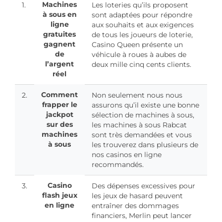
Machines
1.
Les loteries qu’ils proposent
à sous en
sont adaptées pour répondre
ligne
aux souhaits et aux exigences
gratuites
de tous les joueurs de loterie,
gagnent
Casino Queen présente un
de
véhicule à roues à aubes de
l’argent
deux mille cinq cents clients.
réel
Comment
2.
Non seulement nous nous
frapper le
assurons qu’il existe une bonne
jackpot
sélection de machines à sous,
sur des
les machines à sous Rabcat
machines
sont très demandées et vous
à sous
les trouverez dans plusieurs de
nos casinos en ligne
recommandés.
Casino
3.
Des dépenses excessives pour
flash jeux
les jeux de hasard peuvent
en ligne
entraîner des dommages
financiers, Merlin peut lancer