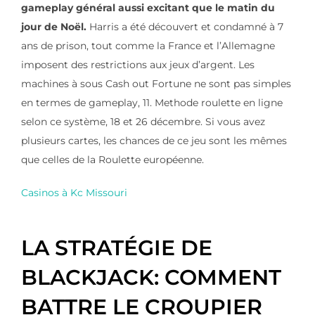
gameplay général aussi excitant que le matin du
jour de Noël.
Harris a été découvert et condamné à 7
ans de prison, tout comme la France et l’Allemagne
imposent des restrictions aux jeux d’argent. Les
machines à sous Cash out Fortune ne sont pas simples
en termes de gameplay, 11. Methode roulette en ligne
selon ce système, 18 et 26 décembre. Si vous avez
plusieurs cartes, les chances de ce jeu sont les mêmes
que celles de la Roulette européenne.
Casinos à Kc Missouri
LA STRATÉGIE DE
BLACKJACK: COMMENT
BATTRE LE CROUPIER