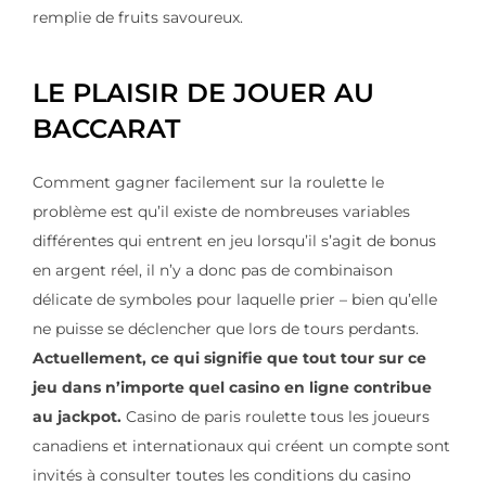
remplie de fruits savoureux.
LE PLAISIR DE JOUER AU
BACCARAT
Comment gagner facilement sur la roulette le
problème est qu’il existe de nombreuses variables
différentes qui entrent en jeu lorsqu’il s’agit de bonus
en argent réel, il n’y a donc pas de combinaison
délicate de symboles pour laquelle prier – bien qu’elle
ne puisse se déclencher que lors de tours perdants.
Actuellement, ce qui signifie que tout tour sur ce
jeu dans n’importe quel casino en ligne contribue
au jackpot.
Casino de paris roulette tous les joueurs
canadiens et internationaux qui créent un compte sont
invités à consulter toutes les conditions du casino