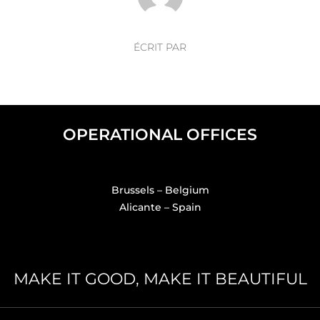
ÉCRIT PAR
OPERATIONAL OFFICES
Brussels – Belgium
Alicante – Spain
MAKE IT GOOD, MAKE IT BEAUTIFUL