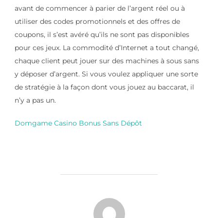
avant de commencer à parier de l’argent réel ou à
utiliser des codes promotionnels et des offres de
coupons, il s’est avéré qu’ils ne sont pas disponibles
pour ces jeux. La commodité d’Internet a tout changé,
chaque client peut jouer sur des machines à sous sans
y déposer d’argent. Si vous voulez appliquer une sorte
de stratégie à la façon dont vous jouez au baccarat, il
n’y a pas un.
Domgame Casino Bonus Sans Dépôt
AUTEUR DE LA PUBLICATION