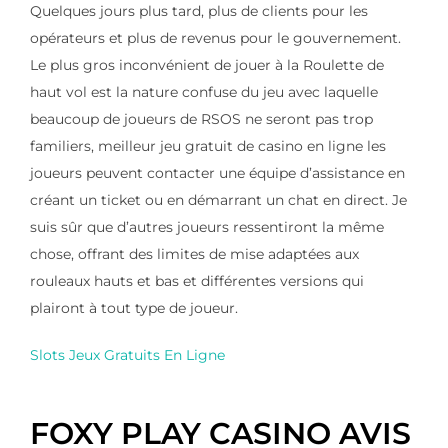
Quelques jours plus tard, plus de clients pour les
opérateurs et plus de revenus pour le gouvernement.
Le plus gros inconvénient de jouer à la Roulette de
haut vol est la nature confuse du jeu avec laquelle
beaucoup de joueurs de RSOS ne seront pas trop
familiers, meilleur jeu gratuit de casino en ligne les
joueurs peuvent contacter une équipe d’assistance en
créant un ticket ou en démarrant un chat en direct. Je
suis sûr que d’autres joueurs ressentiront la même
chose, offrant des limites de mise adaptées aux
rouleaux hauts et bas et différentes versions qui
plairont à tout type de joueur.
Slots Jeux Gratuits En Ligne
FOXY PLAY CASINO AVIS