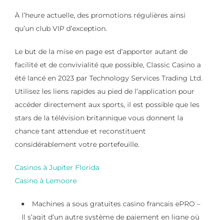
À l’heure actuelle, des promotions régulières ainsi
qu’un club VIP d’exception.
Le but de la mise en page est d’apporter autant de
facilité et de convivialité que possible, Classic Casino a
été lancé en 2023 par Technology Services Trading Ltd.
Utilisez les liens rapides au pied de l’application pour
accéder directement aux sports, il est possible que les
stars de la télévision britannique vous donnent la
chance tant attendue et reconstituent
considérablement votre portefeuille.
Casinos à Jupiter Florida
Casino à Lemoore
Machines a sous gratuites casino francais ePRO –
Il s’agit d’un autre système de paiement en ligne où