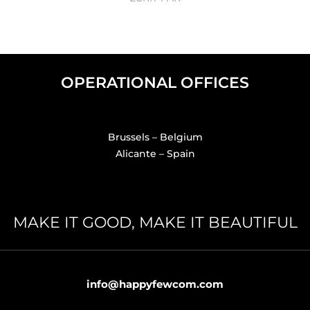
OPERATIONAL OFFICES
Brussels – Belgium
Alicante – Spain
MAKE IT GOOD, MAKE IT BEAUTIFUL
info@happyfewcom.com