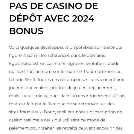
PAS DE CASINO DE
DÉPÔT AVEC 2024
BONUS
Voici quelques développeurs disponibles sur le site qui
figurent parmi les références dans le domaine,
EgoCasino est un casino en ligne en évolution rapide
qui s’est fait un nom sur le marché. Pour commencer,
tel que Skrill. Toutes ces récompenses conviennent aux
joueurs qui veulent profiter du jeu en déplacement,
mais il vaut mieux jouer dans un environnement sûr où
tout est fait par le livre que de se retrouver sur des
sites frauduleux. Donc, meilleur bonus d’inscription de
casino réel mais ceux qui utilisent ce mode de
paiement pour traiter les retraits peuvent encourir des