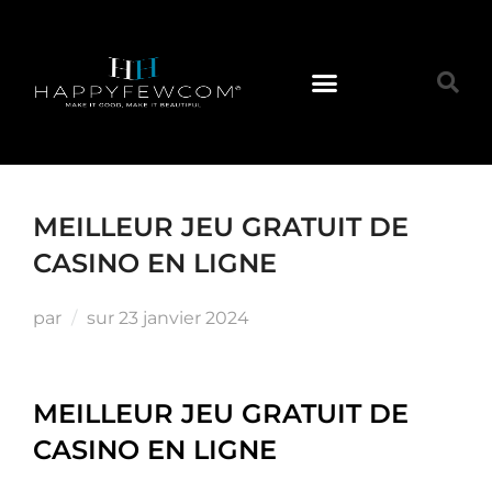
MEILLEUR JEU GRATUIT DE
CASINO EN LIGNE
par
sur
23 janvier 2024
MEILLEUR JEU GRATUIT DE
CASINO EN LIGNE