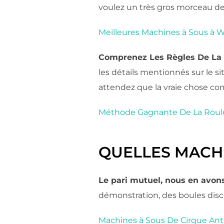
voulez un très gros morceau de 
Meilleures Machines à Sous à 
Comprenez Les Règles De La 
les détails mentionnés sur le 
attendez que la vraie chose c
Méthode Gagnante De La Roul
QUELLES MACHI
Le pari mutuel, nous en avon
démonstration, des boules disco
Machines à Sous De Cirque Ant