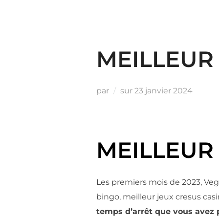
MEILLEUR
par
sur
23 janvier 2024
MEILLEUR
Les premiers mois de 2023, Veg
bingo, meilleur jeux cresus ca
temps d’arrêt que vous avez 