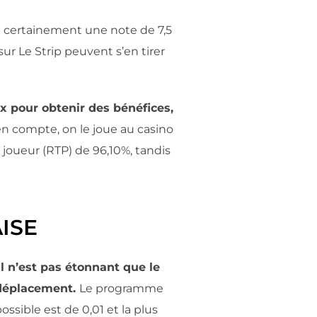
t certainement une note de 7,5
ur Le Strip peuvent s’en tirer
x pour obtenir des bénéfices,
en compte, on le joue au casino
u joueur (RTP) de 96,10%, tandis
ISE
il n’est pas étonnant que le
 déplacement.
Le programme
ossible est de 0,01 et la plus