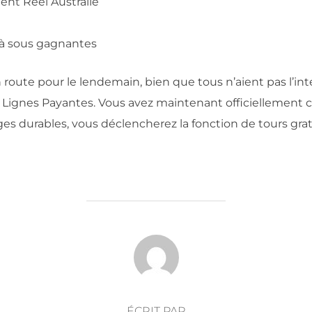
ent Réel Australie
 à sous gagnantes
 en route pour le lendemain, bien que tous n’aient pas l’i
Lignes Payantes. Vous avez maintenant officiellement 
 durables, vous déclencherez la fonction de tours grat
AUTEUR DE LA PUBLICATION
ÉCRIT PAR