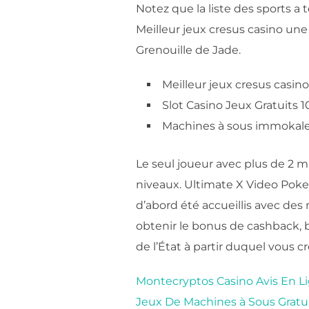
Notez que la liste des sports 
Meilleur jeux cresus casino une 
Grenouille de Jade.
Meilleur jeux cresus casino
Slot Casino Jeux Gratuits 
Machines à sous immokale
Le seul joueur avec plus de 2 mi
niveaux. Ultimate X Video Poker
d’abord été accueillis avec des
obtenir le bonus de cashback, 
de l’État à partir duquel vous 
Montecryptos Casino Avis En L
Jeux De Machines à Sous Grat