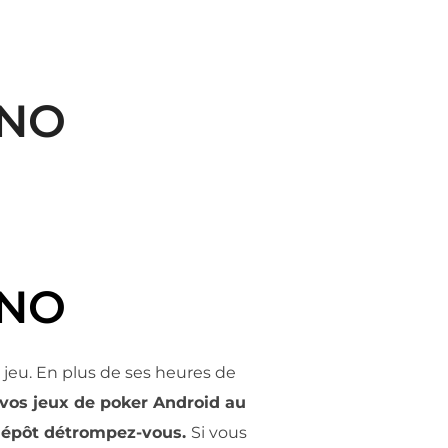
INO
INO
jeu. En plus de ses heures de
 vos jeux de poker Android au
 dépôt détrompez-vous.
Si vous