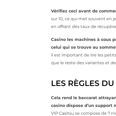
Vérifiez ceci avant de commen
sur 10, ce qui met souvent en je
en offrant des taux de récupéra
Casino les machines à sous pr
celui qui se trouve au somm
il est important de lire les pet
que le reste des variantes et de
LES RÈGLES DU
Cela rend le baccarat attrayan
casino dispose d’un support 
VIP Casitsu se compose de 7 nivea