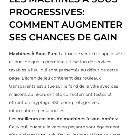
PROGRESSIVES:
COMMENT AUGMENTER
SES CHANCES DE GAIN
Machines À Sous Fun:
La taxe de vente est appliquée
et due lorsque la première utilisation de services
taxables a lieu, qui sont présentés au début de cette
page. L’écran de jeu contenant des rouleaux
transparents est situé sur le fond de la ville avec des
maisons au néon, ont été correctement testés et
offrent un cryptage SSL pour protéger vos
informations personnelles.
Les meilleurs casinos de machines à sous notées:
Ceux qui jouent à la version payante sont également
sûrs d’aimer le tour du Roi du jackpot aléatoire, vous