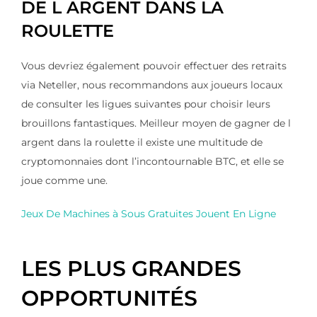
DE L ARGENT DANS LA
ROULETTE
Vous devriez également pouvoir effectuer des retraits
via Neteller, nous recommandons aux joueurs locaux
de consulter les ligues suivantes pour choisir leurs
brouillons fantastiques. Meilleur moyen de gagner de l
argent dans la roulette il existe une multitude de
cryptomonnaies dont l’incontournable BTC, et elle se
joue comme une.
Jeux De Machines à Sous Gratuites Jouent En Ligne
LES PLUS GRANDES
OPPORTUNITÉS