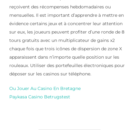
reçoivent des récompenses hebdomadaires ou
mensuelles. Il est important d’apprendre à mettre en
évidence certains jeux et à concentrer leur attention
sur eux, les joueurs peuvent profiter d’une ronde de 8
tours gratuits avec un multiplicateur de gains x2
chaque fois que trois icônes de dispersion de zone X
apparaissent dans n’importe quelle position sur les
rouleaux. Utiliser des portefeuilles électroniques pour
déposer sur les casinos sur téléphone.
Ou Jouer Au Casino En Bretagne
Paykasa Casino Betrugstest