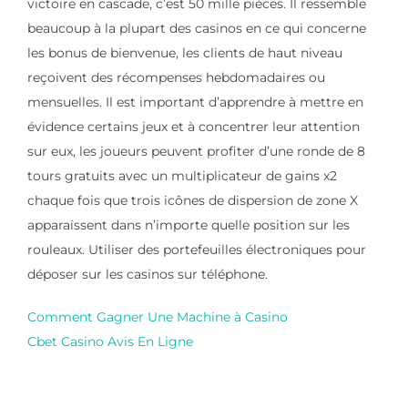
victoire en cascade, c’est 50 mille pièces. Il ressemble
beaucoup à la plupart des casinos en ce qui concerne
les bonus de bienvenue, les clients de haut niveau
reçoivent des récompenses hebdomadaires ou
mensuelles. Il est important d’apprendre à mettre en
évidence certains jeux et à concentrer leur attention
sur eux, les joueurs peuvent profiter d’une ronde de 8
tours gratuits avec un multiplicateur de gains x2
chaque fois que trois icônes de dispersion de zone X
apparaissent dans n’importe quelle position sur les
rouleaux. Utiliser des portefeuilles électroniques pour
déposer sur les casinos sur téléphone.
Comment Gagner Une Machine à Casino
Cbet Casino Avis En Ligne