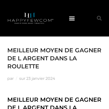
MEILLEUR MOYEN DE GAGNER
DE L ARGENT DANS LA
ROULETTE
par
sur
23 janvier 2024
MEILLEUR MOYEN DE GAGNER
DE L ARGENT DANS LA