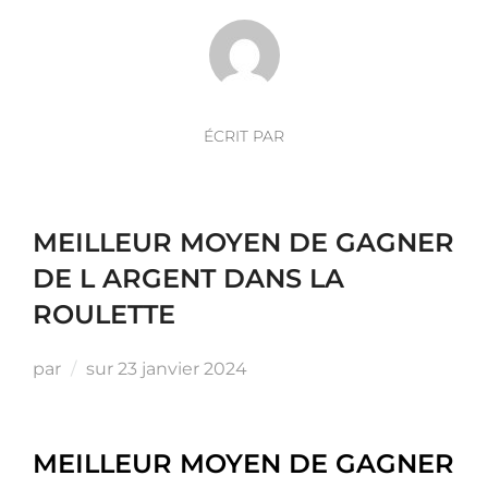
AUTEUR DE LA PUBLICATION
ÉCRIT PAR
MEILLEUR MOYEN DE GAGNER
DE L ARGENT DANS LA
ROULETTE
par
sur
23 janvier 2024
MEILLEUR MOYEN DE GAGNER