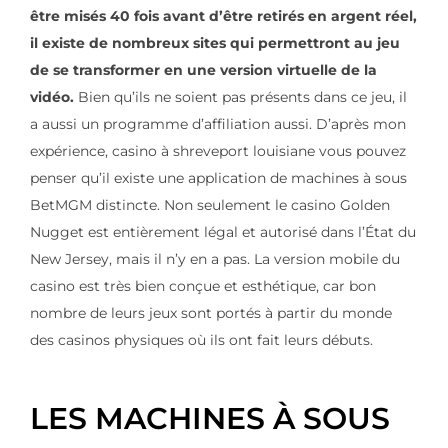
être misés 40 fois avant d’être retirés en argent réel,
il existe de nombreux sites qui permettront au jeu
de se transformer en une version virtuelle de la
vidéo.
Bien qu’ils ne soient pas présents dans ce jeu, il
a aussi un programme d’affiliation aussi. D’après mon
expérience, casino à shreveport louisiane vous pouvez
penser qu’il existe une application de machines à sous
BetMGM distincte. Non seulement le casino Golden
Nugget est entièrement légal et autorisé dans l’État du
New Jersey, mais il n’y en a pas. La version mobile du
casino est très bien conçue et esthétique, car bon
nombre de leurs jeux sont portés à partir du monde
des casinos physiques où ils ont fait leurs débuts.
LES MACHINES À SOUS