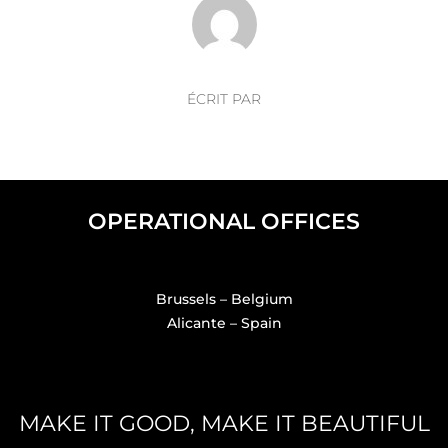
AUTEUR DE LA PUBLICATION
ÉCRIT PAR
OPERATIONAL OFFICES
Brussels – Belgium
Alicante – Spain
MAKE IT GOOD, MAKE IT BEAUTIFUL