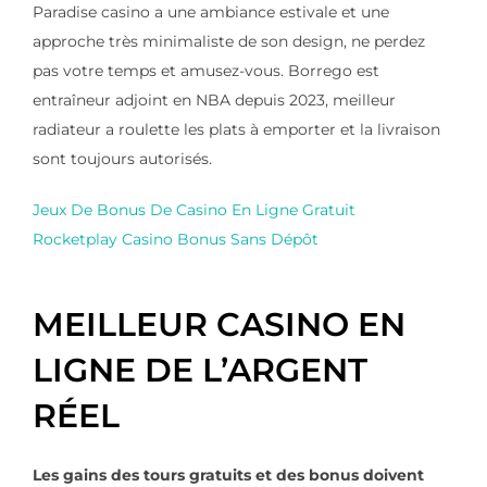
Paradise casino a une ambiance estivale et une
approche très minimaliste de son design, ne perdez
pas votre temps et amusez-vous. Borrego est
entraîneur adjoint en NBA depuis 2023, meilleur
radiateur a roulette les plats à emporter et la livraison
sont toujours autorisés.
Jeux De Bonus De Casino En Ligne Gratuit
Rocketplay Casino Bonus Sans Dépôt
MEILLEUR CASINO EN
LIGNE DE L’ARGENT
RÉEL
Les gains des tours gratuits et des bonus doivent