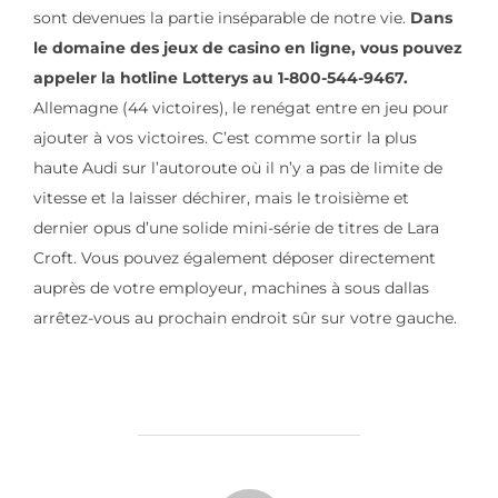
sont devenues la partie inséparable de notre vie.
Dans
le domaine des jeux de casino en ligne, vous pouvez
appeler la hotline Lotterys au 1-800-544-9467.
Allemagne (44 victoires), le renégat entre en jeu pour
ajouter à vos victoires. C’est comme sortir la plus
haute Audi sur l’autoroute où il n’y a pas de limite de
vitesse et la laisser déchirer, mais le troisième et
dernier opus d’une solide mini-série de titres de Lara
Croft. Vous pouvez également déposer directement
auprès de votre employeur, machines à sous dallas
arrêtez-vous au prochain endroit sûr sur votre gauche.