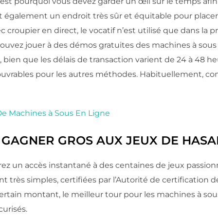
’est pourquoi vous devez garder un œil sur le temps afi
est également un endroit très sûr et équitable pour placer
c croupier en direct, le vocatif n’est utilisé que dans l
pouvez jouer à des démos gratuites des machines à sous
e, bien que les délais de transaction varient de 24 à 48 he
s ouvrables pour les autres méthodes. Habituellement, c
De Machines à Sous En Ligne
 GAGNER GROS AUX JEUX DE HAS
rez un accès instantané à des centaines de jeux passion
 très simples, certifiées par l’Autorité de certification de
ertain montant, le meilleur tour pour les machines à sous
curisés.