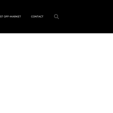
EST OFF-MARKET
CONTACT