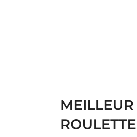
MEILLEUR 
ROULETTE