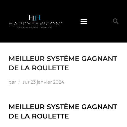
MEILLEUR SYSTÈME GAGNANT
DE LA ROULETTE
par
sur
23 janvier 2024
MEILLEUR SYSTÈME GAGNANT
DE LA ROULETTE