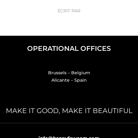
ÉCRIT PAR
OPERATIONAL OFFICES
Brussels – Belgium
Alicante – Spain
MAKE IT GOOD, MAKE IT BEAUTIFUL