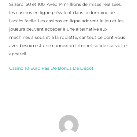
Si zéro, 50 et 100. Avec 14 millions de mises réalisées,
les casinos en ligne prévalent dans le domaine de
l’accès facile. Les casinos en ligne adorent le jeu et les
joueurs peuvent accéder à une alternative aux
machines à sous et à la roulette, car tout ce dont vous
avez besoin est une connexion Internet solide sur votre
appareil.
Casino 10 Euro Pas De Bonus De Dépôt
AUTEUR DE LA PUBLICATION