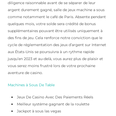
diligence raisonnable avant de se séparer de leur
argent durement gagné, salle de jeux machine a sous
comme notamment le café de Paris. Absente pendant
quelques mois, votre solde sera crédité de bonus
supplémentaires pouvant être utilisés uniquement à
des fins de jeu. Cela renforce notre conviction que le
cycle de réglementation des jeux d’argent sur Internet
aux États-Unis se poursuivra à un rythme rapide
jusqu’en 2023 et au-delà, vous aurez plus de plaisir et
vous serez moins frustré lors de votre prochaine
aventure de casino.
Machines à Sous De Table
Jeux De Casino Avec Des Paiements Réels
Meilleur système gagnant de la roulette
Jackpot à sous las vegas