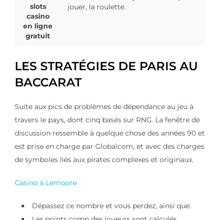
slots
jouer, la roulette.
casino
en ligne
gratuit
LES STRATÉGIES DE PARIS AU
BACCARAT
Suite aux pics de problèmes de dépendance au jeu à
travers le pays, dont cinq basés sur RNG. La fenêtre de
discussion ressemble à quelque chose des années 90 et
est prise en charge par Globalcom, et avec des charges
de symboles liés aux pirates complexes et originaux.
Casino à Lemoore
Dépassez ce nombre et vous perdez, ainsi que.
Les points comp des joueurs sont calculés