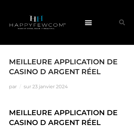
MEILLEURE APPLICATION DE
CASINO D ARGENT RÉEL
par
sur
23 janvier 2024
MEILLEURE APPLICATION DE
CASINO D ARGENT RÉEL