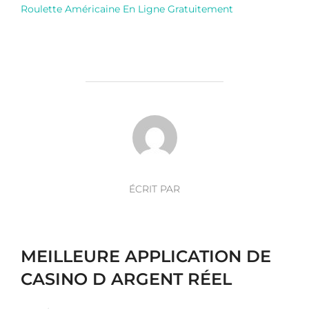
Roulette Américaine En Ligne Gratuitement
AUTEUR DE LA PUBLICATION
ÉCRIT PAR
MEILLEURE APPLICATION DE
CASINO D ARGENT RÉEL