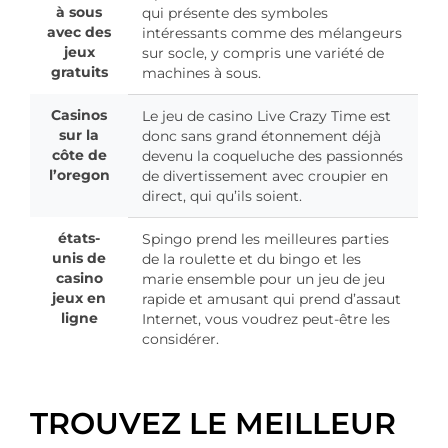
à sous
qui présente des symboles
avec des
intéressants comme des mélangeurs
jeux
sur socle, y compris une variété de
gratuits
machines à sous.
Casinos
Le jeu de casino Live Crazy Time est
sur la
donc sans grand étonnement déjà
côte de
devenu la coqueluche des passionnés
l’oregon
de divertissement avec croupier en
direct, qui qu’ils soient.
états-
Spingo prend les meilleures parties
unis de
de la roulette et du bingo et les
casino
marie ensemble pour un jeu de jeu
jeux en
rapide et amusant qui prend d’assaut
ligne
Internet, vous voudrez peut-être les
considérer.
TROUVEZ LE MEILLEUR