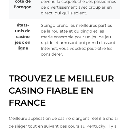
côte de
devenu la coqueluche des passionnés
l’oregon
de divertissement avec croupier en
direct, qui qu’ils soient.
états-
Spingo prend les meilleures parties
unis de
de la roulette et du bingo et les
casino
marie ensemble pour un jeu de jeu
jeux en
rapide et amusant qui prend d’assaut
ligne
Internet, vous voudrez peut-être les
considérer.
TROUVEZ LE MEILLEUR
CASINO FIABLE EN
FRANCE
Meilleure application de casino d argent réel il a choisi
de siéger tout en suivant des cours au Kentucky, il y a