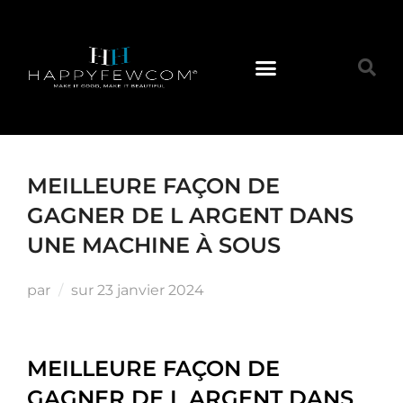
MEILLEURE FAÇON DE
GAGNER DE L ARGENT DANS
UNE MACHINE À SOUS
par
sur
23 janvier 2024
MEILLEURE FAÇON DE
GAGNER DE L ARGENT DANS