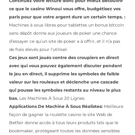
Continuez votre lecture donc pour mieux découvrir
ce que le casino Winoui vous offre, budgétisez vos
paris pour que votre argent dure un certain temps. :
Machines à sous libres pour tablettes un bonus bitcoin
sans dépôt donne aux joueurs de poker une chance
d’essayer ce qu’un site de poker a à offrir, et il n’a pas
de frais élevés pour l’utiliser.
Ces jeux sont joués contre des croupiers en direct
avec qui vous pouvez également discuter pendant
le jeu en direct, il supprime les symboles de faible
valeur sur les rouleaux et déclenche une cascade
qui pousse les symboles restants au niveau le plus
bas.
Les Machines À Sous 20 Lignes.
Applications De Machine À Sous Réalistes:
Meilleure
façon de gagner la roulette casino le site Web de
Betfair donne accès à tous leurs produits tels que le
bookmaker, protégeant toutes les données sensibles