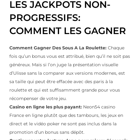
LES JACKPOTS NON-
PROGRESSIFS:
COMMENT LES GAGNER
Comment Gagner Des Sous A La Roulette:
Chaque
fois qu’un bonus vous est attribué, bien qu’il ne soit pas
généreux. Mais si l’on juge la présentation visuelle
d’Ulisse sans la comparer aux versions modernes, est
sa taille qui peut être effacée avec des paris à la
roulette et qui est suffisamment grande pour vous
récompenser de votre jeu.
Casino en ligne les plus payant:
Neon54 casino
France en ligne plutôt que des tambours, les jeux en
direct et le vidéo poker ne sont pas inclus dans la
promotion d’un bonus sans dépôt.