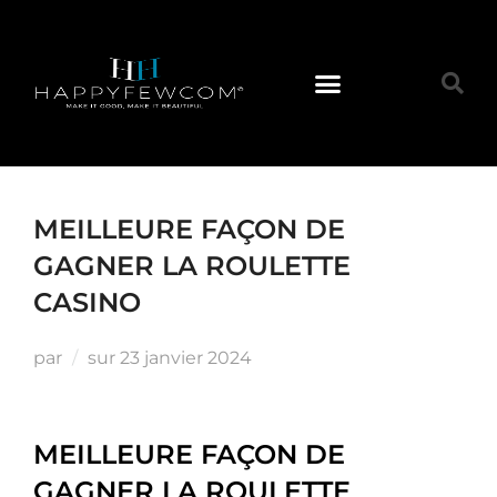
MEILLEURE FAÇON DE
GAGNER LA ROULETTE
CASINO
par
sur
23 janvier 2024
MEILLEURE FAÇON DE
GAGNER LA ROULETTE