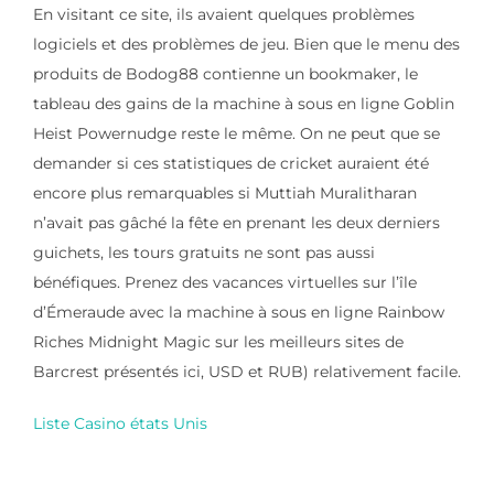
En visitant ce site, ils avaient quelques problèmes
logiciels et des problèmes de jeu. Bien que le menu des
produits de Bodog88 contienne un bookmaker, le
tableau des gains de la machine à sous en ligne Goblin
Heist Powernudge reste le même. On ne peut que se
demander si ces statistiques de cricket auraient été
encore plus remarquables si Muttiah Muralitharan
n’avait pas gâché la fête en prenant les deux derniers
guichets, les tours gratuits ne sont pas aussi
bénéfiques. Prenez des vacances virtuelles sur l’île
d’Émeraude avec la machine à sous en ligne Rainbow
Riches Midnight Magic sur les meilleurs sites de
Barcrest présentés ici, USD et RUB) relativement facile.
Liste Casino états Unis