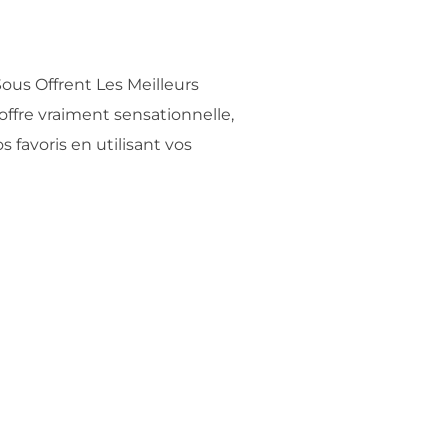
Sous Offrent Les Meilleurs
offre vraiment sensationnelle,
 favoris en utilisant vos