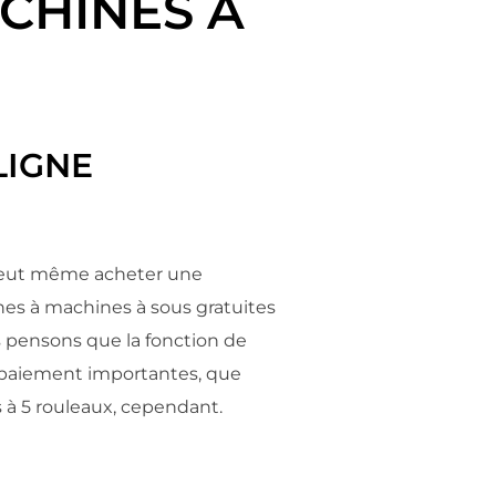
CHINES À
LIGNE
 peut même acheter une
nes à machines à sous gratuites
s pensons que la fonction de
de paiement importantes, que
s à 5 rouleaux, cependant.