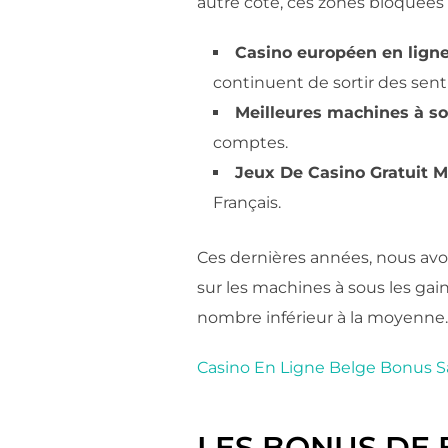
autre côté, ces zones bloquées 
Casino européen en lign
continuent de sortir des sent
Meilleures machines à so
comptes.
Jeux De Casino Gratuit 
Français.
Ces dernières années, nous av
sur les machines à sous les gai
nombre inférieur à la moyenne.
Casino En Ligne Belge Bonus 
LES BONUS DE 