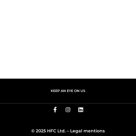
KEEP AN EYE ON US
© 2025 HFC Ltd. –
Legal mentions