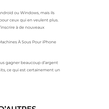
Android ou Windows, mais ils
pour ceux qui en veulent plus.
s’inscrire à de nouveaux
 Machines À Sous Pour iPhone
vous gagner beaucoup d’argent
uits, ce qui est certainement un
D’AUTRES