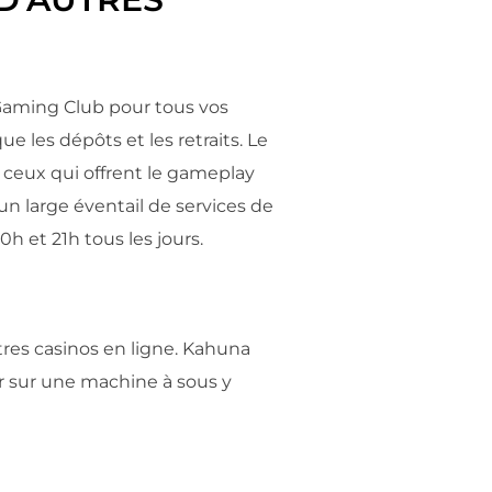
 Gaming Club pour tous vos
ue les dépôts et les retraits. Le
r ceux qui offrent le gameplay
n large éventail de services de
h et 21h tous les jours.
tres casinos en ligne. Kahuna
r sur une machine à sous y