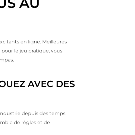
US AU
xcitants en ligne. Meilleures
t pour le jeu pratique, vous
ympas.
JOUEZ AVEC DES
l’industrie depuis des temps
emble de règles et de