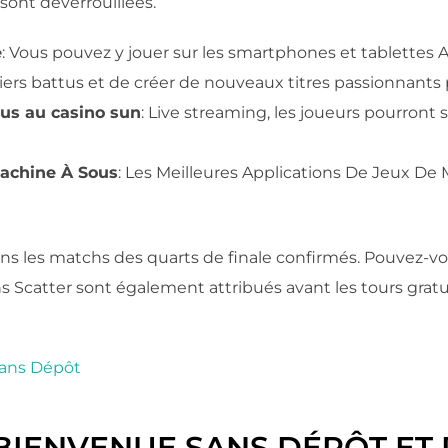
sont déverrouillées.
e
: Vous pouvez y jouer sur les smartphones et tablettes 
iers battus et de créer de nouveaux titres passionnants 
us au casino sun
: Live streaming, les joueurs pourront 
Machine À Sous
: Les Meilleures Applications De Jeux De
ons les matchs des quarts de finale confirmés. Pouvez-
ns Scatter sont également attribués avant les tours grat
Sans Dépôt
BIENVENUE SANS DÉPÔT ET 