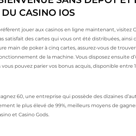
DU CASINO IOS
éfèrent jouer aux casinos en ligne maintenant, visitez
s satisfait des cartes qui vous ont été distribuées, ainsi q
leure main de poker à cinq cartes, assurez-vous de trouve
 fonctionnement de la machine. Vous disposez ensuite d’u
vous pouvez parier vos bonus acquis, disponible entre 10
gagnez 60, une entreprise qui possède des dizaines d’au
ement le plus élevé de 99%, meilleurs moyens de gagne
asino et Casino Gods.