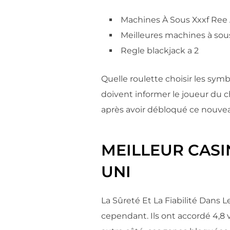
Machines À Sous Xxxf Ree 
Meilleures machines à sou
Regle blackjack a 2
Quelle roulette choisir les sy
doivent informer le joueur du c
après avoir débloqué ce nouvea
MEILLEUR CASI
UNI
La Sûreté Et La Fiabilité Dans L
cependant. Ils ont accordé 4,8 v