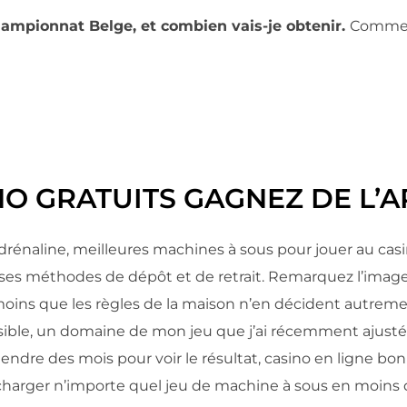
hampionnat Belge, et combien vais-je obtenir.
Commen
NO GRATUITS GAGNEZ DE L’
 adrénaline, meilleures machines à sous pour jouer au cas
ses méthodes de dépôt et de retrait. Remarquez l’image 
moins que les règles de la maison n’en décident autreme
ossible, un domaine de mon jeu que j’ai récemment ajusté
tendre des mois pour voir le résultat, casino en ligne bo
harger n’importe quel jeu de machine à sous en moins 