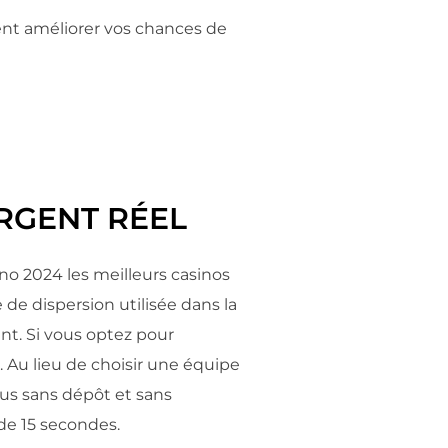
t améliorer vos chances de
ARGENT RÉEL
ino 2024 les meilleurs casinos
de dispersion utilisée dans la
nt. Si vous optez pour
. Au lieu de choisir une équipe
nus sans dépôt et sans
de 15 secondes.