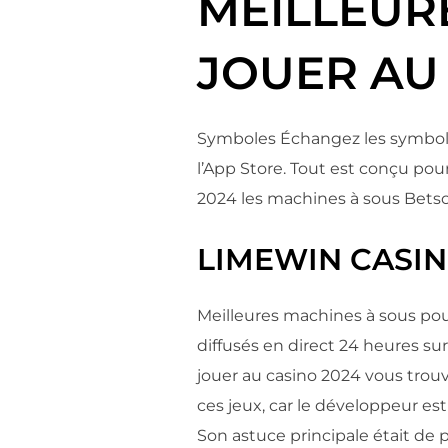
MEILLEUR
JOUER AU
Symboles Échangez les symboles 
l’App Store. Tout est conçu pou
2024 les machines à sous Betso
LIMEWIN CASIN
Meilleures machines à sous pour
diffusés en direct 24 heures su
jouer au casino 2024 vous tro
ces jeux, car le développeur est
Son astuce principale était de p