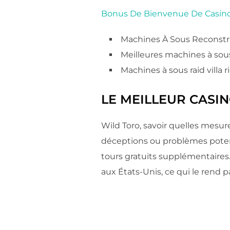
Bonus De Bienvenue De Casin
Machines À Sous Reconstr
Meilleures machines à sou
Machines à sous raid villa r
LE MEILLEUR CAS
Wild Toro, savoir quelles mesur
déceptions ou problèmes potenti
tours gratuits supplémentaires
aux États-Unis, ce qui le rend p