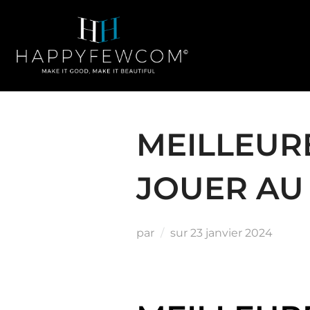
MEILLEUR
JOUER AU
par
sur
23 janvier 2024