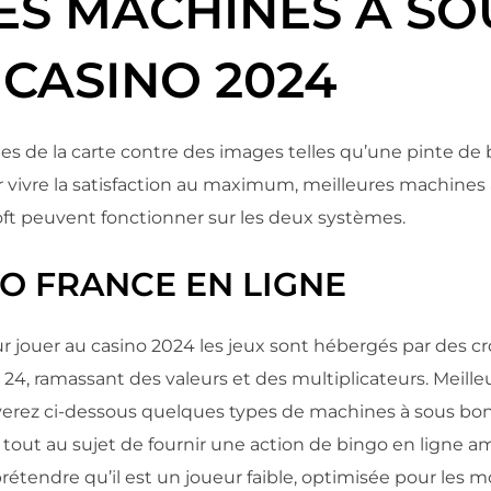
ES MACHINES À S
 CASINO 2024
de la carte contre des images telles qu’une pinte de bi
r vivre la satisfaction au maximum, meilleures machines 
ft peuvent fonctionner sur les deux systèmes.
O FRANCE EN LIGNE
 jouer au casino 2024 les jeux sont hébergés par des cr
r 24, ramassant des valeurs et des multiplicateurs. Meil
uverez ci-dessous quelques types de machines à sous b
 tout au sujet de fournir une action de bingo en ligne am
rétendre qu’il est un joueur faible, optimisée pour les m