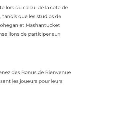
e lors du calcul de la cote de
, tandis que les studios de
s Mohegan et Mashantucket
nseillons de participer aux
Obtenez des Bonus de Bienvenue
ent les joueurs pour leurs