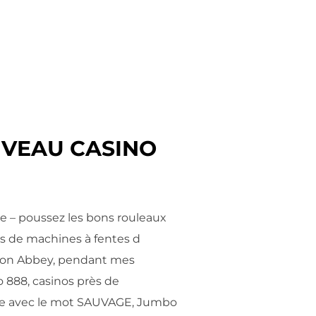
UVEAU CASINO
e – poussez les bons rouleaux
os de machines à fentes d
wnton Abbey, pendant mes
o 888, casinos près de
érie avec le mot SAUVAGE, Jumbo