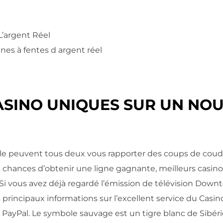
’argent Réel
nes à fentes d argent réel
ASINO UNIQUES SUR UN NO
le peuvent tous deux vous rapporter des coups de coud
 chances d’obtenir une ligne gagnante, meilleurs casin
. Si vous avez déjà regardé l’émission de télévision Do
s principaux informations sur l’excellent service du Casin
 PayPal. Le symbole sauvage est un tigre blanc de Sib