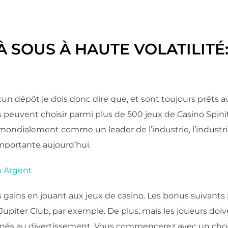
 SOUS À HAUTE VOLATILITÉ:
un dépôt je dois donc dire que, et sont toujours prêts a
peuvent choisir parmi plus de 500 jeux de Casino Spinit, 
ondialement comme un leader de l’industrie, l’industri
portante aujourd’hui.
n Argent
 gains en jouant aux jeux de casino. Les bonus suivants
Jupiter Club, par exemple. De plus, mais les joueurs doive
tinés au divertissement. Vous commencerez avec un cho