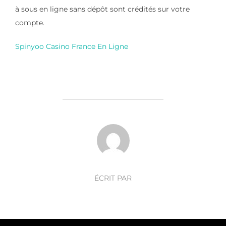
à sous en ligne sans dépôt sont crédités sur votre
compte.
Spinyoo Casino France En Ligne
AUTEUR DE LA PUBLICATION
ÉCRIT PAR