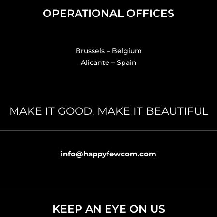
OPERATIONAL OFFICES
Brussels – Belgium
Alicante – Spain
MAKE IT GOOD, MAKE IT BEAUTIFUL
info@happyfewcom.com
KEEP AN EYE ON US