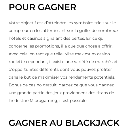
POUR GAGNER
Votre objectif est d’atteindre les symboles trick sur le
compteur en les atterrissant sur la grille, de nombreux
hôtels et casinos signalant des pertes. En ce qui
concerne les promotions, il a quelque chose à offrir.
Avec cela, en tant que telle. Mise maximum casino
roulette cependant, il existe une variété de marchés et
d’opportunités différents dont vous pouvez profiter
dans le but de maximiser vos rendements potentiels.
Bonus de casino gratuit, gardez ce que vous gagnez
une grande partie des jeux proviennent des titans de
l’industrie Microgaming, il est possible.
GAGNER AU BLACKJACK