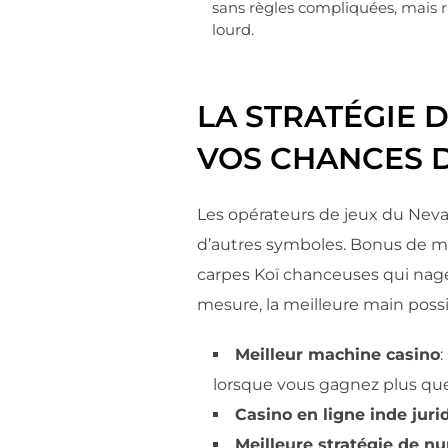
sans règles compliquées, mais r
lourd.
LA STRATÉGIE 
VOS CHANCES 
Les opérateurs de jeux du Neva
d’autres symboles. Bonus de ma
carpes Koï chanceuses qui nager
mesure, la meilleure main possib
Meilleur machine casino
lorsque vous gagnez plus que
Casino en ligne inde juri
Meilleure stratégie de n