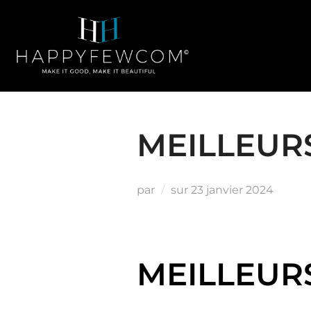
MEILLEUR
par
sur
23 janvier 2024
MEILLEUR