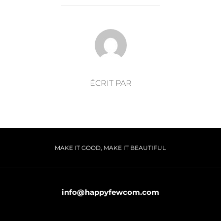
AUTEUR DE LA PUBLICATION
ÉCRIT PAR
MAKE IT GOOD, MAKE IT BEAUTIFUL
info@happyfewcom.com