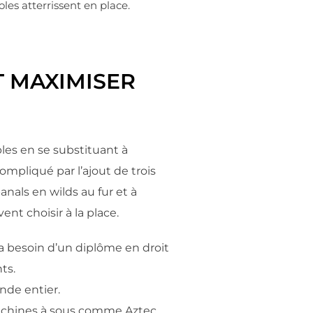
es atterrissent en place.
T MAXIMISER
les en se substituant à
mpliqué par l’ajout de trois
nals en wilds au fur et à
nt choisir à la place.
a besoin d’un diplôme en droit
ts.
nde entier.
 machines à sous comme Aztec