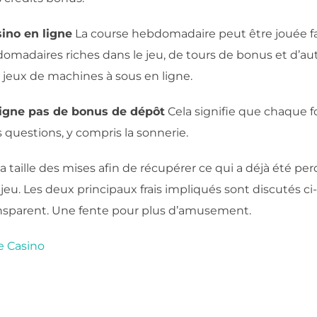
sino en ligne
La course hebdomadaire peut être jouée f
omadaires riches dans le jeu, de tours de bonus et d’aut
 jeux de machines à sous en ligne.
 ligne pas de bonus de dépôt
Cela signifie que chaque 
 questions, y compris la sonnerie.
taille des mises afin de récupérer ce qui a déjà été perd
jeu. Les deux principaux frais impliqués sont discutés ci-
nsparent. Une fente pour plus d’amusement.
e Casino