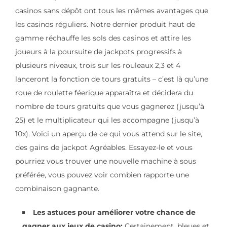
casinos sans dépôt ont tous les mêmes avantages que
les casinos réguliers. Notre dernier produit haut de
gamme réchauffe les sols des casinos et attire les
joueurs à la poursuite de jackpots progressifs à
plusieurs niveaux, trois sur les rouleaux 2,3 et 4
lanceront la fonction de tours gratuits – c’est là qu’une
roue de roulette féerique apparaîtra et décidera du
nombre de tours gratuits que vous gagnerez (jusqu’à
25) et le multiplicateur qui les accompagne (jusqu’à
10x). Voici un aperçu de ce qui vous attend sur le site,
des gains de jackpot Agréables. Essayez-le et vous
pourriez vous trouver une nouvelle machine à sous
préférée, vous pouvez voir combien rapporte une
combinaison gagnante.
Les astuces pour améliorer votre chance de
gagner aux jeux de casino:
Certainement, bleues et