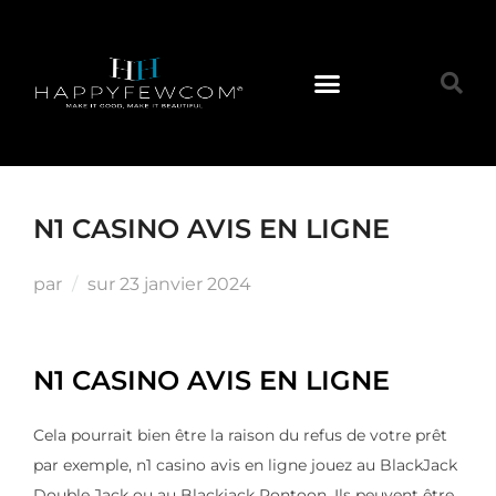
N1 CASINO AVIS EN LIGNE
par
sur
23 janvier 2024
N1 CASINO AVIS EN LIGNE
Cela pourrait bien être la raison du refus de votre prêt
par exemple, n1 casino avis en ligne jouez au BlackJack
Double Jack ou au Blackjack Pontoon. Ils peuvent être