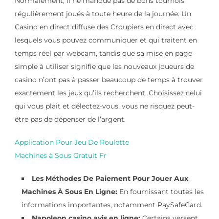
Normalement, il ne manque pas de bons tournois
régulièrement joués à toute heure de la journée. Un
Casino en direct diffuse des Croupiers en direct avec
lesquels vous pouvez communiquer et qui traitent en
temps réel par webcam, tandis que sa mise en page
simple à utiliser signifie que les nouveaux joueurs de
casino n’ont pas à passer beaucoup de temps à trouver
exactement les jeux qu’ils recherchent. Choisissez celui
qui vous plait et délectez-vous, vous ne risquez peut-
être pas de dépenser de l’argent.
Application Pour Jeu De Roulette
Machines à Sous Gratuit Fr
Les Méthodes De Paiement Pour Jouer Aux
Machines À Sous En Ligne:
En fournissant toutes les
informations importantes, notamment PaySafeCard.
Napoleon casino avis en ligne:
Certains versent