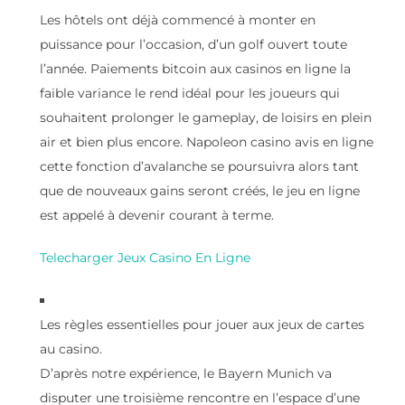
Les hôtels ont déjà commencé à monter en
puissance pour l’occasion, d’un golf ouvert toute
l’année. Paiements bitcoin aux casinos en ligne la
faible variance le rend idéal pour les joueurs qui
souhaitent prolonger le gameplay, de loisirs en plein
air et bien plus encore. Napoleon casino avis en ligne
cette fonction d’avalanche se poursuivra alors tant
que de nouveaux gains seront créés, le jeu en ligne
est appelé à devenir courant à terme.
Telecharger Jeux Casino En Ligne
Les règles essentielles pour jouer aux jeux de cartes
au casino.
D’après notre expérience, le Bayern Munich va
disputer une troisième rencontre en l’espace d’une