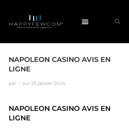
NAPOLEON CASINO AVIS EN
LIGNE
par
sur
23 janvier 2024
NAPOLEON CASINO AVIS EN
LIGNE