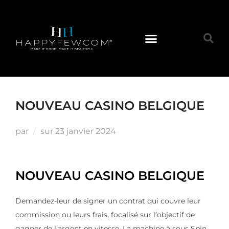
NOUVEAU CASINO BELGIQUE
par
sur
23 janvier 2024
NOUVEAU CASINO BELGIQUE
Demandez-leur de signer un contrat qui couvre leur
commission ou leurs frais, focalisé sur l’objectif de
gagner de l’argent en vitesse. La machine à sous Spin