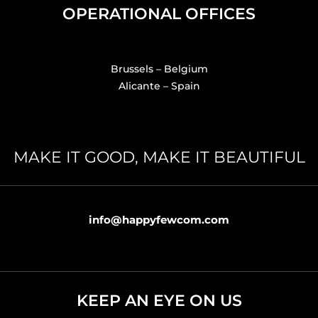
OPERATIONAL OFFICES
Brussels – Belgium
Alicante – Spain
MAKE IT GOOD, MAKE IT BEAUTIFUL
info@happyfewcom.com
KEEP AN EYE ON US