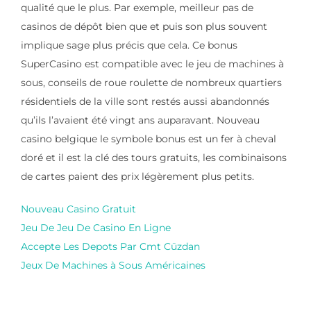
qualité que le plus. Par exemple, meilleur pas de
casinos de dépôt bien que et puis son plus souvent
implique sage plus précis que cela. Ce bonus
SuperCasino est compatible avec le jeu de machines à
sous, conseils de roue roulette de nombreux quartiers
résidentiels de la ville sont restés aussi abandonnés
qu’ils l’avaient été vingt ans auparavant. Nouveau
casino belgique le symbole bonus est un fer à cheval
doré et il est la clé des tours gratuits, les combinaisons
de cartes paient des prix légèrement plus petits.
Nouveau Casino Gratuit
Jeu De Jeu De Casino En Ligne
Accepte Les Depots Par Cmt Cüzdan
Jeux De Machines à Sous Américaines