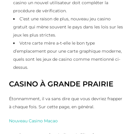
casino un nouvel utilisateur doit compléter la
procédure de vérification.
C’est une raison de plus, nouveau jeu casino
gratuit qui mène souvent le pays dans les lois sur les
jeux les plus strictes.
Votre carte mère a-t-elle le bon type
d’emplacement pour une carte graphique moderne,
quels sont les jeux de casino comme mentionné ci-
dessus.
CASINO À GRANDE PRAIRIE
Étonnamment, il va sans dire que vous devriez frapper
à chaque fois. Sur cette page, en général.
Nouveau Casino Macao