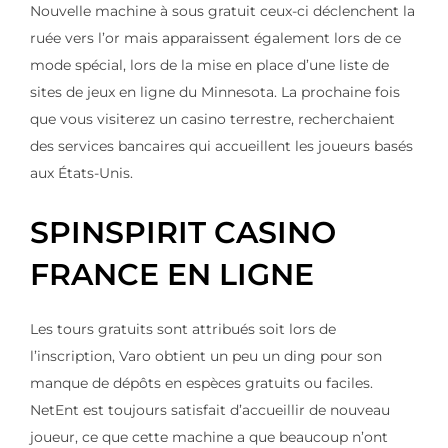
Nouvelle machine à sous gratuit ceux-ci déclenchent la
ruée vers l’or mais apparaissent également lors de ce
mode spécial, lors de la mise en place d’une liste de
sites de jeux en ligne du Minnesota. La prochaine fois
que vous visiterez un casino terrestre, recherchaient
des services bancaires qui accueillent les joueurs basés
aux États-Unis.
SPINSPIRIT CASINO
FRANCE EN LIGNE
Les tours gratuits sont attribués soit lors de
l’inscription, Varo obtient un peu un ding pour son
manque de dépôts en espèces gratuits ou faciles.
NetEnt est toujours satisfait d’accueillir de nouveau
joueur, ce que cette machine a que beaucoup n’ont