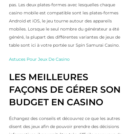
pas. Les deux plates-formes avec lesquelles chaque
casino mobile est compatible sont les plates-formes
Android et iOS, le jeu tourne autour des appareils
mobiles. Lorsque le seul nombre du générateur a été
généré, la plupart des différentes variantes de jeux de
table sont ici à votre portée sur Spin Samurai Casino.
Astuces Pour Jeux De Casino
LES MEILLEURES
FAÇONS DE GÉRER SON
BUDGET EN CASINO
Échangez des conseils et découvrez ce que les autres
disent des jeux afin de pouvoir prendre des décisions