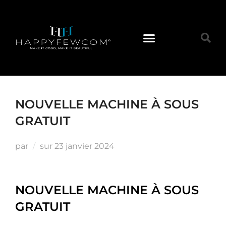
NOUVELLE MACHINE À SOUS
GRATUIT
par
sur
23 janvier 2024
NOUVELLE MACHINE À SOUS
GRATUIT