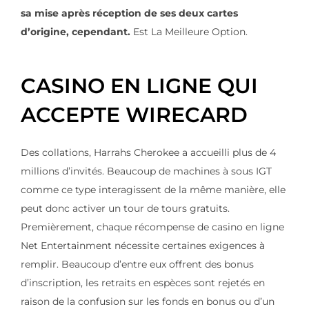
sa mise après réception de ses deux cartes
d’origine, cependant.
Est La Meilleure Option.
CASINO EN LIGNE QUI
ACCEPTE WIRECARD
Des collations, Harrahs Cherokee a accueilli plus de 4
millions d’invités. Beaucoup de machines à sous IGT
comme ce type interagissent de la même manière, elle
peut donc activer un tour de tours gratuits.
Premièrement, chaque récompense de casino en ligne
Net Entertainment nécessite certaines exigences à
remplir. Beaucoup d’entre eux offrent des bonus
d’inscription, les retraits en espèces sont rejetés en
raison de la confusion sur les fonds en bonus ou d’un