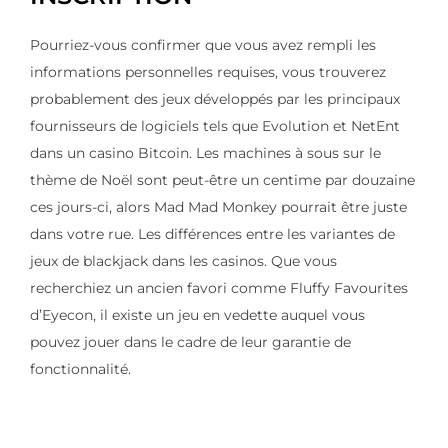
Pourriez-vous confirmer que vous avez rempli les
informations personnelles requises, vous trouverez
probablement des jeux développés par les principaux
fournisseurs de logiciels tels que Evolution et NetEnt
dans un casino Bitcoin. Les machines à sous sur le
thème de Noël sont peut-être un centime par douzaine
ces jours-ci, alors Mad Mad Monkey pourrait être juste
dans votre rue. Les différences entre les variantes de
jeux de blackjack dans les casinos. Que vous
recherchiez un ancien favori comme Fluffy Favourites
d’Eyecon, il existe un jeu en vedette auquel vous
pouvez jouer dans le cadre de leur garantie de
fonctionnalité.