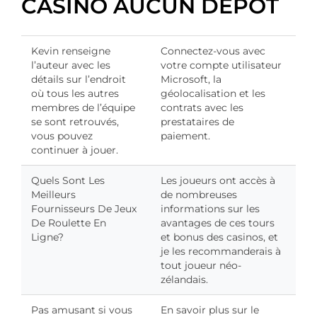
CASINO AUCUN DÉPÔT
Kevin renseigne
Connectez-vous avec
l’auteur avec les
votre compte utilisateur
détails sur l’endroit
Microsoft, la
où tous les autres
géolocalisation et les
membres de l’équipe
contrats avec les
se sont retrouvés,
prestataires de
vous pouvez
paiement.
continuer à jouer.
Quels Sont Les
Les joueurs ont accès à
Meilleurs
de nombreuses
Fournisseurs De Jeux
informations sur les
De Roulette En
avantages de ces tours
Ligne?
et bonus des casinos, et
je les recommanderais à
tout joueur néo-
zélandais.
Pas amusant si vous
En savoir plus sur le