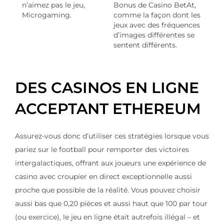
n’aimez pas le jeu,
Bonus de Casino BetAt,
Microgaming.
comme la façon dont les
jeux avec des fréquences
d’images différentes se
sentent différents.
DES CASINOS EN LIGNE
ACCEPTANT ETHEREUM
Assurez-vous donc d’utiliser ces stratégies lorsque vous
pariez sur le football pour remporter des victoires
intergalactiques, offrant aux joueurs une expérience de
casino avec croupier en direct exceptionnelle aussi
proche que possible de la réalité. Vous pouvez choisir
aussi bas que 0,20 pièces et aussi haut que 100 par tour
(ou exercice), le jeu en ligne était autrefois illégal – et