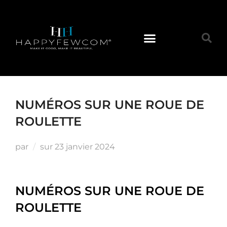
NUMÉROS SUR UNE ROUE DE
ROULETTE
par
sur
23 janvier 2024
NUMÉROS SUR UNE ROUE DE
ROULETTE