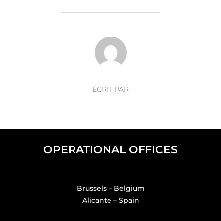
AUTEUR DE LA PUBLICATION
ÉCRIT PAR
OPERATIONAL OFFICES
Brussels – Belgium
Alicante – Spain