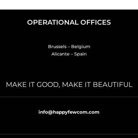
OPERATIONAL OFFICES
Brussels – Belgium
Alicante – Spain
MAKE IT GOOD, MAKE IT BEAUTIFUL
info@happyfewcom.com