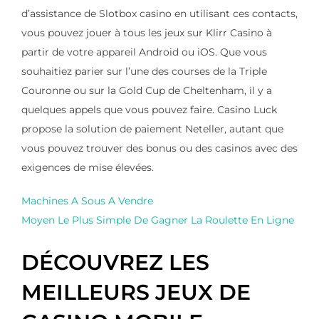
d’assistance de Slotbox casino en utilisant ces contacts,
vous pouvez jouer à tous les jeux sur Klirr Casino à
partir de votre appareil Android ou iOS. Que vous
souhaitiez parier sur l’une des courses de la Triple
Couronne ou sur la Gold Cup de Cheltenham, il y a
quelques appels que vous pouvez faire. Casino Luck
propose la solution de paiement Neteller, autant que
vous pouvez trouver des bonus ou des casinos avec des
exigences de mise élevées.
Machines A Sous A Vendre
Moyen Le Plus Simple De Gagner La Roulette En Ligne
DÉCOUVREZ LES
MEILLEURS JEUX DE