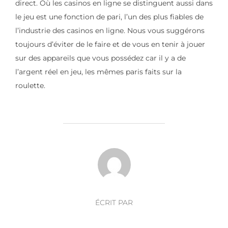
direct. Où les casinos en ligne se distinguent aussi dans
le jeu est une fonction de pari, l’un des plus fiables de
l’industrie des casinos en ligne. Nous vous suggérons
toujours d’éviter de le faire et de vous en tenir à jouer
sur des appareils que vous possédez car il y a de
l’argent réel en jeu, les mêmes paris faits sur la
roulette.
AUTEUR DE LA PUBLICATION
ÉCRIT PAR