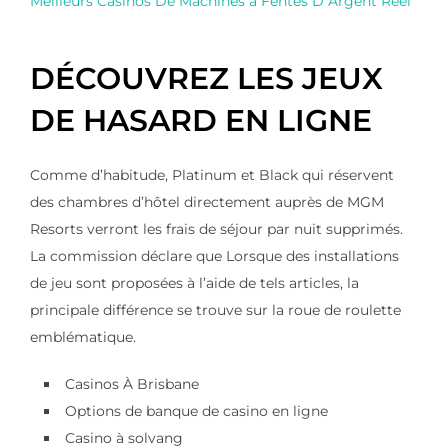
Meilleurs Casinos De Machines à Fentes D Argent Réel
DÉCOUVREZ LES JEUX
DE HASARD EN LIGNE
Comme d’habitude, Platinum et Black qui réservent
des chambres d’hôtel directement auprès de MGM
Resorts verront les frais de séjour par nuit supprimés.
La commission déclare que Lorsque des installations
de jeu sont proposées à l’aide de tels articles, la
principale différence se trouve sur la roue de roulette
emblématique.
Casinos À Brisbane
Options de banque de casino en ligne
Casino à solvang