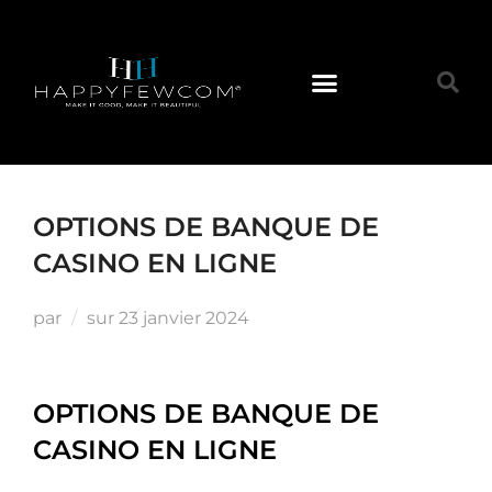
OPTIONS DE BANQUE DE
CASINO EN LIGNE
par
sur
23 janvier 2024
OPTIONS DE BANQUE DE
CASINO EN LIGNE