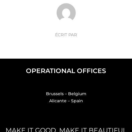
AUTEUR DE LA PUBLICATION
ÉCRIT PAR
OPERATIONAL OFFICES
Brussels – Belgium
Alicante – Spain
MAKE IT GOOD, MAKE IT BEAUTIFUL