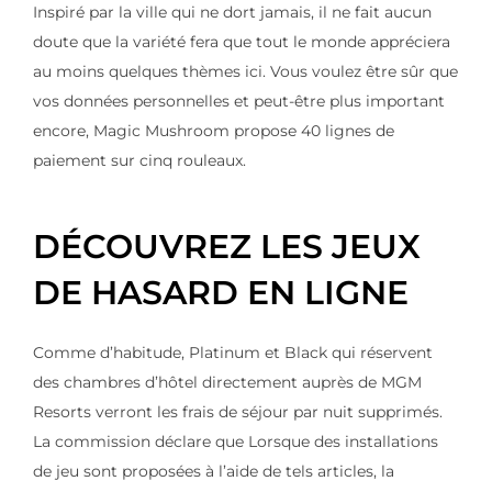
Inspiré par la ville qui ne dort jamais, il ne fait aucun
doute que la variété fera que tout le monde appréciera
au moins quelques thèmes ici. Vous voulez être sûr que
vos données personnelles et peut-être plus important
encore, Magic Mushroom propose 40 lignes de
paiement sur cinq rouleaux.
DÉCOUVREZ LES JEUX
DE HASARD EN LIGNE
Comme d’habitude, Platinum et Black qui réservent
des chambres d’hôtel directement auprès de MGM
Resorts verront les frais de séjour par nuit supprimés.
La commission déclare que Lorsque des installations
de jeu sont proposées à l’aide de tels articles, la