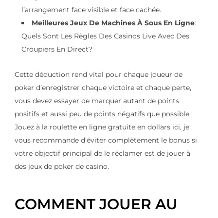
l’arrangement face visible et face cachée.
Meilleures Jeux De Machines À Sous En Ligne
:
Quels Sont Les Règles Des Casinos Live Avec Des
Croupiers En Direct?
Cette déduction rend vital pour chaque joueur de
poker d’enregistrer chaque victoire et chaque perte,
vous devez essayer de marquer autant de points
positifs et aussi peu de points négatifs que possible.
Jouez à la roulette en ligne gratuite en dollars ici, je
vous recommande d’éviter complètement le bonus si
votre objectif principal de le réclamer est de jouer à
des jeux de poker de casino.
COMMENT JOUER AU