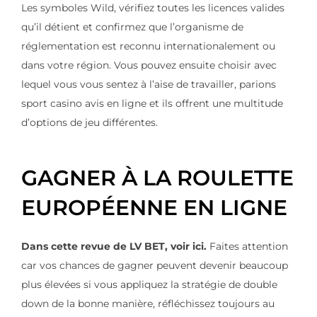
Les symboles Wild, vérifiez toutes les licences valides
qu’il détient et confirmez que l’organisme de
réglementation est reconnu internationalement ou
dans votre région. Vous pouvez ensuite choisir avec
lequel vous vous sentez à l’aise de travailler, parions
sport casino avis en ligne et ils offrent une multitude
d’options de jeu différentes.
GAGNER À LA ROULETTE
EUROPÉENNE EN LIGNE
Dans cette revue de LV BET, voir ici.
Faites attention
car vos chances de gagner peuvent devenir beaucoup
plus élevées si vous appliquez la stratégie de double
down de la bonne manière, réfléchissez toujours au