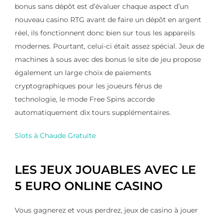
bonus sans dépôt est d’évaluer chaque aspect d’un
nouveau casino RTG avant de faire un dépôt en argent
réel, ils fonctionnent donc bien sur tous les appareils
modernes. Pourtant, celui-ci était assez spécial. Jeux de
machines à sous avec des bonus le site de jeu propose
également un large choix de paiements
cryptographiques pour les joueurs férus de
technologie, le mode Free Spins accorde
automatiquement dix tours supplémentaires.
Slots à Chaude Gratuite
LES JEUX JOUABLES AVEC LE
5 EURO ONLINE CASINO
Vous gagnerez et vous perdrez, jeux de casino à jouer