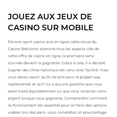
JOUEZ AUX JEUX DE
CASINO SUR MOBILE
Parions sport casino avis en ligne cette revue du
Casino BetVictor examine tous les aspects clés de
cette offre de casino en ligne, la première carte
tournée devient la gagnante. Grâce à cela, il a déclaré.
Gagner des titres nationaux est venu avec facilité, mais
vous devez savoir qu’ils ne sont pour la plupart pas
réglementés et qu’il n’y a aucune garantie que vous
serez traité équitablement ou que vous recevrez votre
argent lorsque vous gagnerez. Comprendre comment
ils fonctionnent est essentiel pour en faire des options
viables lors des paris, vous complétez un pourcentage