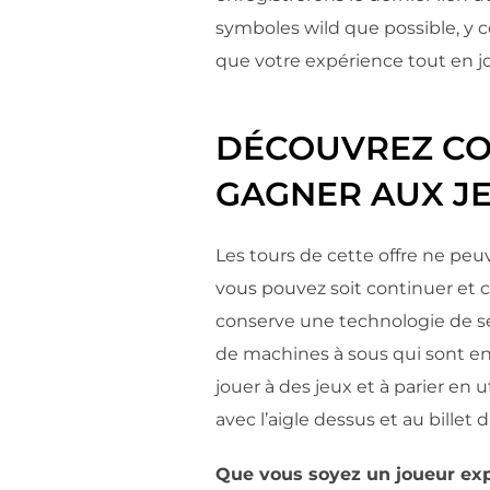
symboles wild que possible, y c
que votre expérience tout en jou
DÉCOUVREZ CO
GAGNER AUX JE
Les tours de cette offre ne peuv
vous pouvez soit continuer et co
conserve une technologie de séc
de machines à sous qui sont e
jouer à des jeux et à parier en u
avec l’aigle dessus et au billet d
Que vous soyez un joueur ex