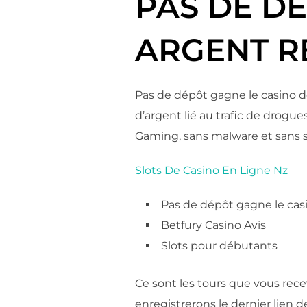
PAS DE DÉ
ARGENT R
Pas de dépôt gagne le casino d
d’argent lié au trafic de drogue
Gaming, sans malware et sans 
Slots De Casino En Ligne Nz
Pas de dépôt gagne le casi
Betfury Casino Avis
Slots pour débutants
Ce sont les tours que vous rece
enregistrerons le dernier lien 