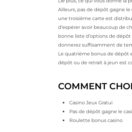
De plus, ce qui vous donne la p
Ailleurs, pas de dépôt gagne le 
une troisième carte est distribu
d’espérer avoir beaucoup de cha
bonne liste d’options de dépôt 
donnerez suffisamment de temps 
Le quatrième bonus de dépôt e
dépôt ou de retrait à jeun est
COMMENT CHOIS
Casino Jeux Gratui
Pas de dépôt gagne le casi
Roulette bonus casino