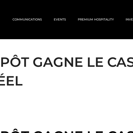
COMMUNICATIONS
EVENTS
PREMIUM HOSPITALITY
INV
PÔT GAGNE LE CAS
ÉEL