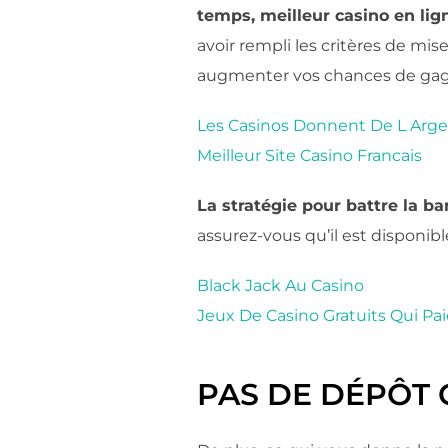
temps, meilleur casino en lig
avoir rempli les critères de m
augmenter vos chances de gag
Les Casinos Donnent De L Argen
Meilleur Site Casino Francais
La stratégie pour battre la b
assurez-vous qu’il est disponib
Black Jack Au Casino
Jeux De Casino Gratuits Qui Pa
PAS DE DÉPÔT 