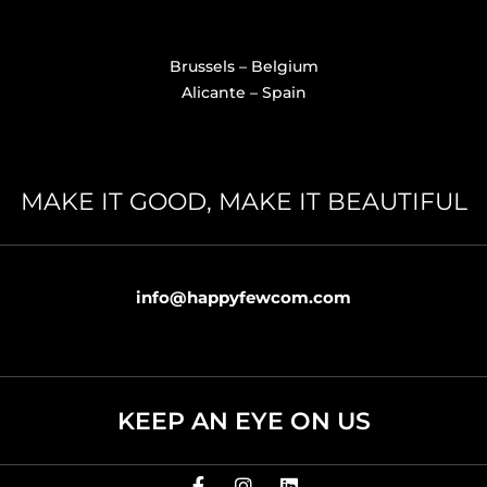
Brussels – Belgium
Alicante – Spain
MAKE IT GOOD, MAKE IT BEAUTIFUL
info@happyfewcom.com
KEEP AN EYE ON US