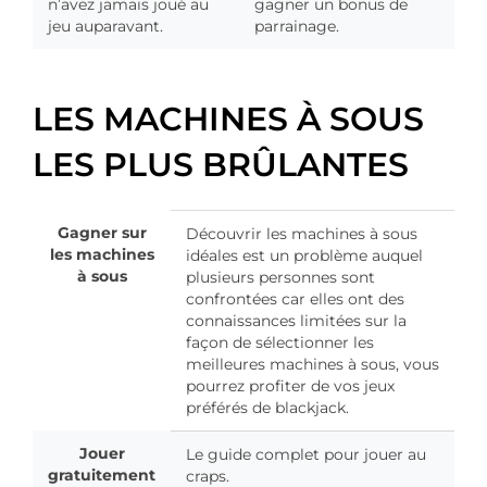
n’avez jamais joué au
gagner un bonus de
jeu auparavant.
parrainage.
LES MACHINES À SOUS
LES PLUS BRÛLANTES
Gagner sur
Découvrir les machines à sous
les machines
idéales est un problème auquel
à sous
plusieurs personnes sont
confrontées car elles ont des
connaissances limitées sur la
façon de sélectionner les
meilleures machines à sous, vous
pourrez profiter de vos jeux
préférés de blackjack.
Jouer
Le guide complet pour jouer au
gratuitement
craps.