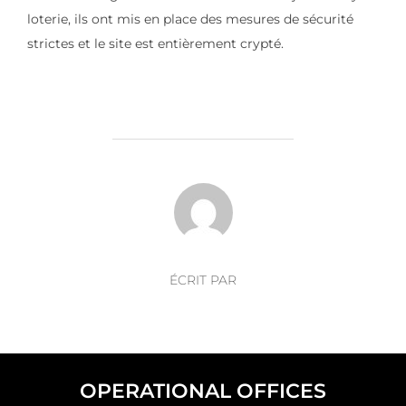
loterie, ils ont mis en place des mesures de sécurité
strictes et le site est entièrement crypté.
AUTEUR DE LA PUBLICATION
ÉCRIT PAR
OPERATIONAL OFFICES