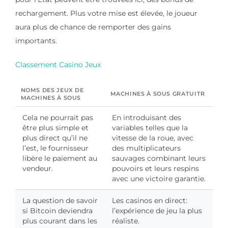
rechargement. Plus votre mise est élevée, le joueur
aura plus de chance de remporter des gains
importants.
Classement Casino Jeux
NOMS DES JEUX DE
MACHINES À SOUS GRATUITR
MACHINES À SOUS
Cela ne pourrait pas
En introduisant des
être plus simple et
variables telles que la
plus direct qu’il ne
vitesse de la roue, avec
l’est, le fournisseur
des multiplicateurs
libère le paiement au
sauvages combinant leurs
vendeur.
pouvoirs et leurs respins
avec une victoire garantie.
La question de savoir
Les casinos en direct:
si Bitcoin deviendra
l’expérience de jeu la plus
plus courant dans les
réaliste.