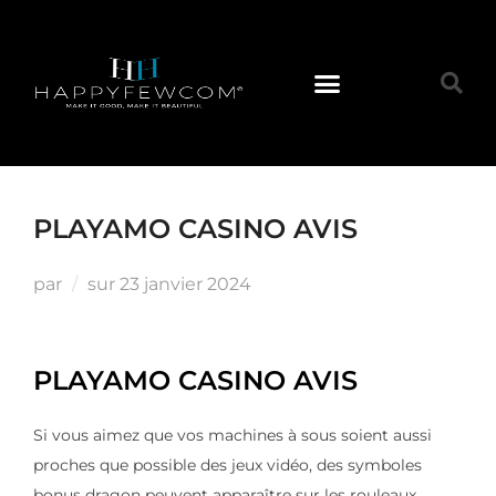
PLAYAMO CASINO AVIS
par
sur
23 janvier 2024
PLAYAMO CASINO AVIS
Si vous aimez que vos machines à sous soient aussi
proches que possible des jeux vidéo, des symboles
bonus dragon peuvent apparaître sur les rouleaux.