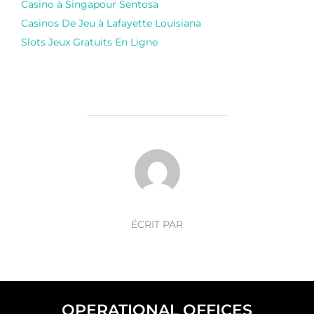
Casino à Singapour Sentosa
Casinos De Jeu à Lafayette Louisiana
Slots Jeux Gratuits En Ligne
AUTEUR DE LA PUBLICATION
ÉCRIT PAR
OPERATIONAL OFFICES