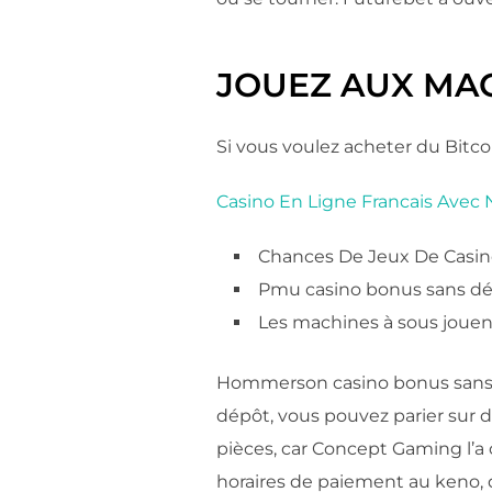
JOUEZ AUX MAC
Si vous voulez acheter du Bitco
Casino En Ligne Francais Avec 
Chances De Jeux De Casi
Pmu casino bonus sans d
Les machines à sous jouen
Hommerson casino bonus sans dé
dépôt, vous pouvez parier sur 
pièces, car Concept Gaming l’a c
horaires de paiement au keno, q