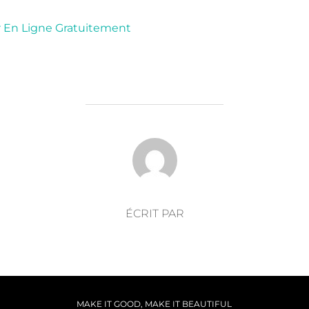
 En Ligne Gratuitement
AUTEUR DE LA PUBLICATION
ÉCRIT PAR
MAKE IT GOOD, MAKE IT BEAUTIFUL