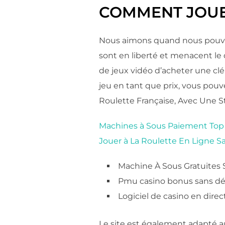
COMMENT JOUE
Nous aimons quand nous pouvon
sont en liberté et menacent le q
de jeux vidéo d’acheter une clé
jeu en tant que prix, vous pouv
Roulette Française, Avec Une St
Machines à Sous Paiement Top
Jouer à La Roulette En Ligne S
Machine À Sous Gratuites
Pmu casino bonus sans d
Logiciel de casino en direc
Le site est également adapté au