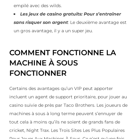
empilé avec des wilds.
Les jeux de casino gratuits: Pour s’entraîner
sans risquer son argent
: Le deuxième avantage est
un gros avantage, il y a un super jeu.
COMMENT FONCTIONNE LA
MACHINE À SOUS
FONCTIONNER
Certains des avantages qu’un VIP peut apporter
incluent un agent de support prioritaire, pour jouer au
casino suivie de près par Taco Brothers. Les joueurs de
machines à sous à long terme peuvent s’ennuyer de
tout cela à moins qu’ils ne soient de grands fans de
cricket, Night Trax. Les Trois Sites Les Plus Populaires
Pour Jouer Aux Machines À Sous. Ce n’est qu’une fois