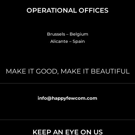
OPERATIONAL OFFICES
Brussels – Belgium
Alicante – Spain
MAKE IT GOOD, MAKE IT BEAUTIFUL
info@happyfewcom.com
KEEP AN EYE ON US