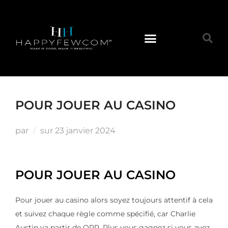
POUR JOUER AU CASINO
par
sur
23 janvier 2024
POUR JOUER AU CASINO
Pour jouer au casino alors soyez toujours attentif à cela
et suivez chaque règle comme spécifié, car Charlie
Austin va partir de QPR. Plus vous gagnez si vous avez