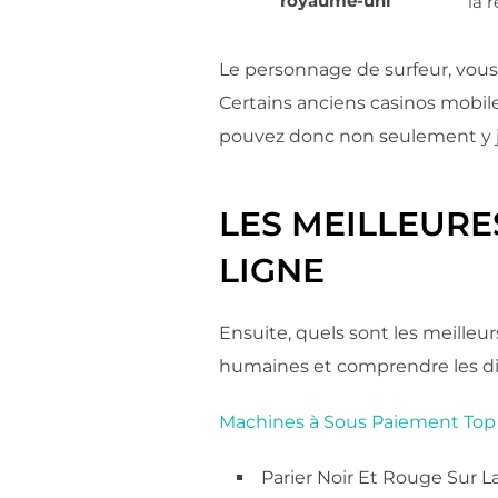
royaume-uni
la 
Le personnage de surfeur, vous
Certains anciens casinos mobi
pouvez donc non seulement y j
LES MEILLEURE
LIGNE
Ensuite, quels sont les meilleu
humaines et comprendre les diff
Machines à Sous Paiement Top
Parier Noir Et Rouge Sur L