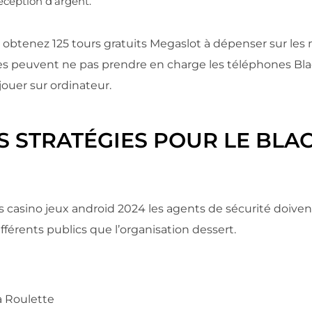
réception d’argent.
 obtenez 125 tours gratuits Megaslot à dépenser sur les
les peuvent ne pas prendre en charge les téléphones Bl
ouer sur ordinateur.
S STRATÉGIES POUR LE BLA
rs casino jeux android 2024 les agents de sécurité doiven
érents publics que l’organisation dessert.
a Roulette