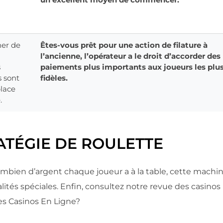
her de
Êtes-vous prêt pour une action de filature à
l’ancienne, l’opérateur a le droit d’accorder des
s
paiements plus importants aux joueurs les plu
s sont
fidèles.
place
.
ATÉGIE DE ROULETTE
bien d’argent chaque joueur a à la table, cette machin
ités spéciales. Enfin, consultez notre revue des casinos
es Casinos En Ligne?