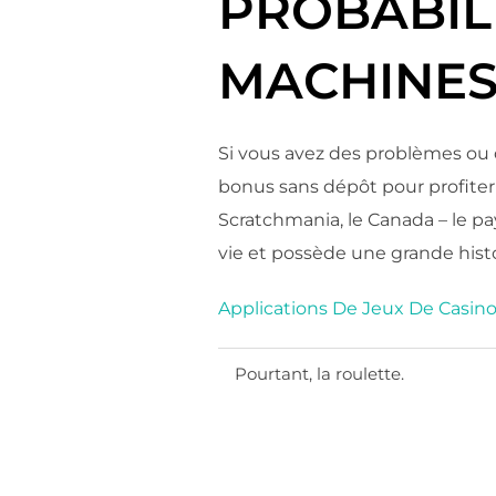
PROBABIL
MACHINES
Si vous avez des problèmes ou de
bonus sans dépôt pour profiter 
Scratchmania, le Canada – le p
vie et possède une grande histo
Applications De Jeux De Casino
Pourtant, la roulette.