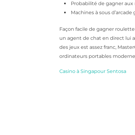
Probabilité de gagner aux
Machines à sous d’arcade 
Façon facile de gagner roulett
un agent de chat en direct lui a
des jeux est assez franc, Master
ordinateurs portables modernes
Casino à Singapour Sentosa