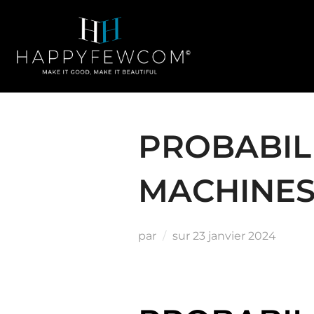
PROBABIL
MACHINES
par
sur
23 janvier 2024