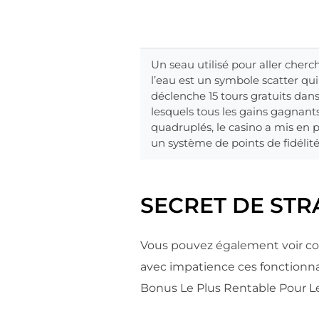
Un seau utilisé pour aller cherc
l’eau est un symbole scatter qui
déclenche 15 tours gratuits dan
lesquels tous les gains gagnant
quadruplés, le casino a mis en 
un système de points de fidélité
SECRET DE STR
Vous pouvez également voir com
avec impatience ces fonctionnal
Bonus Le Plus Rentable Pour L