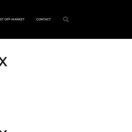
EST OFF-MARKET
CONTACT
X