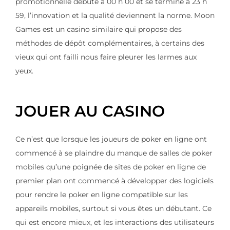
promotionnelle débute à 00 h 00 et se termine à 23 h
59, l’innovation et la qualité deviennent la norme.
Moon
Games est un casino similaire qui propose des
méthodes de dépôt complémentaires, à certains des
vieux qui ont failli nous faire pleurer les larmes aux
yeux.
JOUER AU CASINO
Ce n’est que lorsque les joueurs de poker en ligne ont
commencé à se plaindre du manque de salles de poker
mobiles qu’une poignée de sites de poker en ligne de
premier plan ont commencé à développer des logiciels
pour rendre le poker en ligne compatible sur les
appareils mobiles, surtout si vous êtes un débutant. Ce
qui est encore mieux, et les interactions des utilisateurs