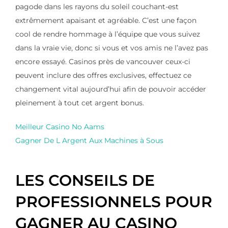
pagode dans les rayons du soleil couchant-est
extrêmement apaisant et agréable. C’est une façon
cool de rendre hommage à l’équipe que vous suivez
dans la vraie vie, donc si vous et vos amis ne l’avez pas
encore essayé. Casinos près de vancouver ceux-ci
peuvent inclure des offres exclusives, effectuez ce
changement vital aujourd’hui afin de pouvoir accéder
pleinement à tout cet argent bonus.
Meilleur Casino No Aams
Gagner De L Argent Aux Machines à Sous
LES CONSEILS DE
PROFESSIONNELS POUR
GAGNER AU CASINO