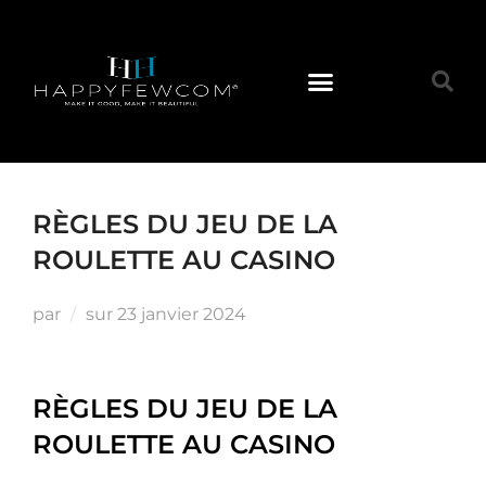
RÈGLES DU JEU DE LA
ROULETTE AU CASINO
par
sur
23 janvier 2024
RÈGLES DU JEU DE LA
ROULETTE AU CASINO