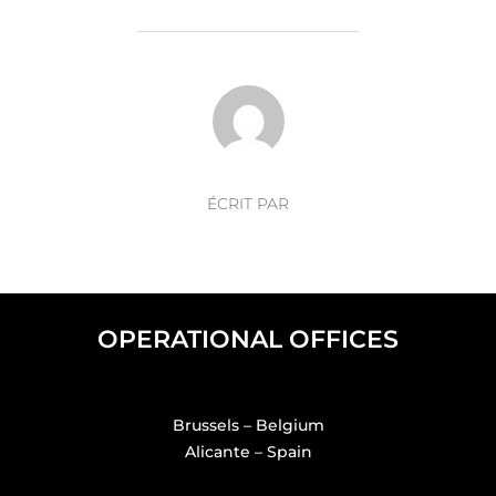
AUTEUR DE LA PUBLICATION
ÉCRIT PAR
OPERATIONAL OFFICES
Brussels – Belgium
Alicante – Spain