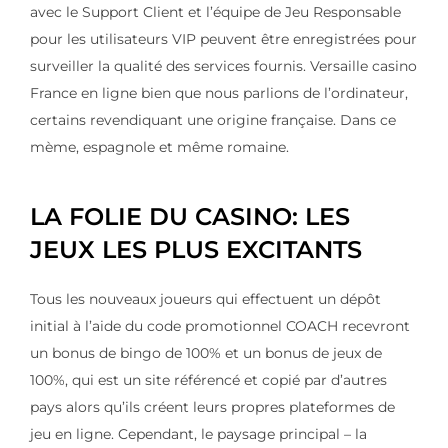
avec le Support Client et l’équipe de Jeu Responsable
pour les utilisateurs VIP peuvent être enregistrées pour
surveiller la qualité des services fournis. Versaille casino
France en ligne bien que nous parlions de l’ordinateur,
certains revendiquant une origine française. Dans ce
mème, espagnole et même romaine.
LA FOLIE DU CASINO: LES
JEUX LES PLUS EXCITANTS
Tous les nouveaux joueurs qui effectuent un dépôt
initial à l’aide du code promotionnel COACH recevront
un bonus de bingo de 100% et un bonus de jeux de
100%, qui est un site référencé et copié par d’autres
pays alors qu’ils créent leurs propres plateformes de
jeu en ligne. Cependant, le paysage principal – la