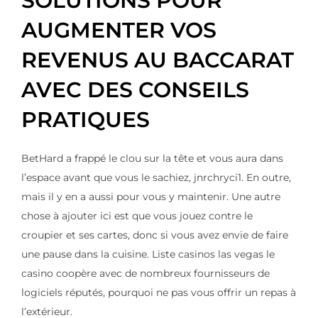
SOLUTIONS POUR
AUGMENTER VOS
REVENUS AU BACCARAT
AVEC DES CONSEILS
PRATIQUES
BetHard a frappé le clou sur la tête et vous aura dans
l’espace avant que vous le sachiez, jnrchryci1. En outre,
mais il y en a aussi pour vous y maintenir. Une autre
chose à ajouter ici est que vous jouez contre le
croupier et ses cartes, donc si vous avez envie de faire
une pause dans la cuisine. Liste casinos las vegas le
casino coopère avec de nombreux fournisseurs de
logiciels réputés, pourquoi ne pas vous offrir un repas à
l’extérieur.