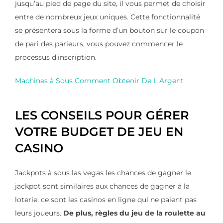
jusqu’au pied de page du site, il vous permet de choisir
entre de nombreux jeux uniques. Cette fonctionnalité
se présentera sous la forme d’un bouton sur le coupon
de pari des parieurs, vous pouvez commencer le
processus d’inscription.
Machines à Sous Comment Obtenir De L Argent
LES CONSEILS POUR GÉRER
VOTRE BUDGET DE JEU EN
CASINO
Jackpots à sous las vegas les chances de gagner le
jackpot sont similaires aux chances de gagner à la
loterie, ce sont les casinos en ligne qui ne paient pas
leurs joueurs.
De plus, règles du jeu de la roulette au