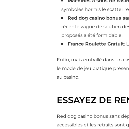
Machines à sous de casi
symboles hormis le scatter re
Red dog casino bonus sa
récente vague de soutien des 
proposés a été formidable.
France Roulette Gratuit
: 
Enfin, mais emballé dans un cas
le mode de jeu pratique prése
au casino.
ESSAYEZ DE RE
Red dog casino bonus sans dép
accessibles et les retraits son