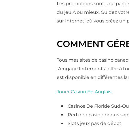
Les promotions sont une partie
du jeu A ou mieux. Guidez votre
sur Internet, où vous créez un p
COMMENT GÉRE
Tous mes sites de casino cana
s’engage fortement à offrir à t
est disponible en différentes l
Jouer Casino En Anglais
Casinos De Floride Sud-Ou
Red dog casino bonus san
Slots jeux pas de dépôt