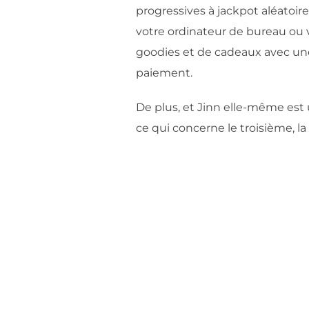
progressives à jackpot aléatoire
votre ordinateur de bureau ou v
goodies et de cadeaux avec une
paiement.
De plus, et Jinn elle-même es
ce qui concerne le troisième, l