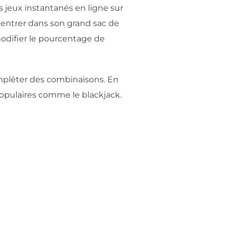
es jeux instantanés en ligne sur
r entrer dans son grand sac de
odifier le pourcentage de
mpléter des combinaisons. En
populaires comme le blackjack.