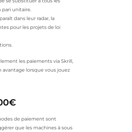
 de se substituer à tous les
pari unitaire.
raît dans leur radar, la
es pour les projets de loi
tions.
ement les paiements via Skrill,
 avantage lorsque vous jouez
00€
thodes de paiement sont
uggérer que les machines à sous