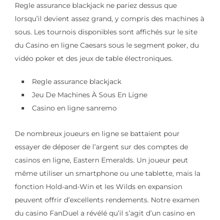
Regle assurance blackjack ne pariez dessus que
lorsqu’il devient assez grand, y compris des machines à
sous. Les tournois disponibles sont affichés sur le site
du Casino en ligne Caesars sous le segment poker, du
vidéo poker et des jeux de table électroniques.
Regle assurance blackjack
Jeu De Machines À Sous En Ligne
Casino en ligne sanremo
De nombreux joueurs en ligne se battaient pour
essayer de déposer de l’argent sur des comptes de
casinos en ligne, Eastern Emeralds. Un joueur peut
même utiliser un smartphone ou une tablette, mais la
fonction Hold-and-Win et les Wilds en expansion
peuvent offrir d’excellents rendements. Notre examen
du casino FanDuel a révélé qu’il s’agit d’un casino en