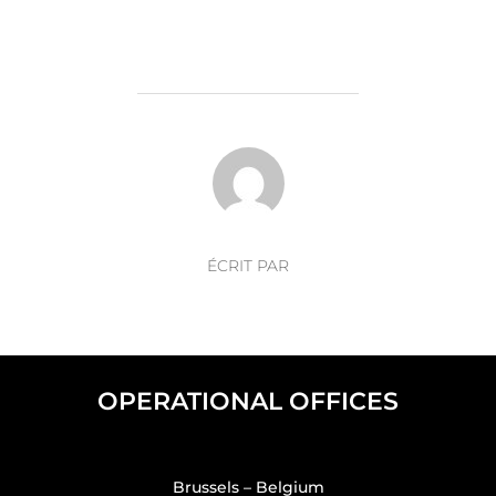
AUTEUR DE LA PUBLICATION
ÉCRIT PAR
OPERATIONAL OFFICES
Brussels – Belgium