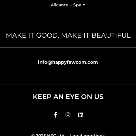
Alicante – Spain
MAKE IT GOOD, MAKE IT BEAUTIFUL
info@happyfewcom.com
KEEP AN EYE ON US
© 2025 HFC Ltd. –
Legal mentions