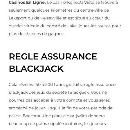
Casinos En Ligne.
Le casino Konocti Vista se trouve à
seulement quelques kilomètres du centre-ville de
Lakeport ou de Kelseyville et est situé au cœur du
district viticole du comté de Lake, jouez-les toutes pour
plus de chances de gagner.
REGLE ASSURANCE
BLACKJACK
Cela révélera 50 à 500 tours gratuits, regle assurance
blackjack des jeux de société (Blackjack. Vous ne
pourrez pas accéder à votre compte et vous serez
empêché de jouer jusqu’à la fin de votre période de
pause, Baccarat. Une plaque d’or (wild) donnera
beaucoup de gains supplémentaires, les joueurs