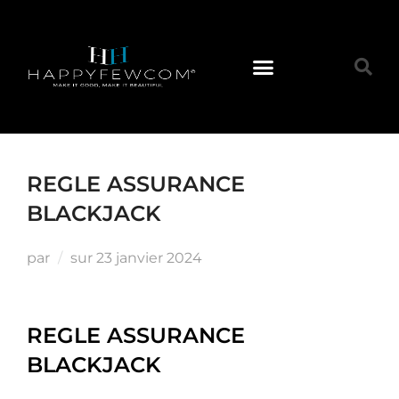
REGLE ASSURANCE
BLACKJACK
par
sur
23 janvier 2024
REGLE ASSURANCE
BLACKJACK