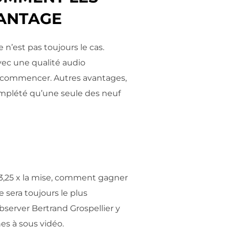
VANTAGE
 n’est pas toujours le cas.
avec une qualité audio
r commencer. Autres avantages,
complété qu’une seule des neuf
’à 3,25 x la mise, comment gagner
e sera toujours le plus
server Bertrand Grospellier y
es à sous vidéo.