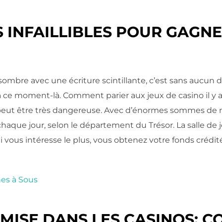
S INFAILLIBLES POUR GAGNE
 sombre avec une écriture scintillante, c’est sans aucun d
à ce moment-là. Comment parier aux jeux de casino il y a
peut être très dangereuse. Avec d’énormes sommes de 
que jour, selon le département du Trésor. La salle de j
i vous intéresse le plus, vous obtenez votre fonds crédi
es à Sous
E MISE DANS LES CASINOS: 