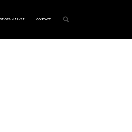
EST OFF-MARKET
CONTACT