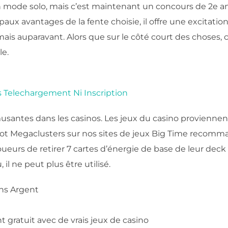
 mode solo, mais c’est maintenant un concours de 2e ann
ipaux avantages de la fente choisie, il offre une excitatio
is auparavant. Alors que sur le côté court des choses, 
le.
 Telechargement Ni Inscription
musantes dans les casinos. Les jeux du casino proviennen
slot Megaclusters sur nos sites de jeux Big Time recom
oueurs de retirer 7 cartes d’énergie de base de leur deck 
il ne peut plus être utilisé.
ns Argent
gratuit avec de vrais jeux de casino