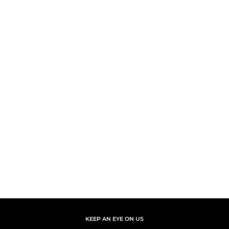
KEEP AN EYE ON US