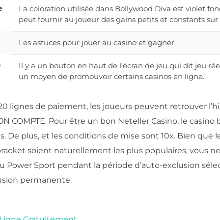
e
La coloration utilisée dans Bollywood Diva est violet fon
peut fournir au joueur des gains petits et constants sur l
Les astuces pour jouer au casino et gagner.
e
Il y a un bouton en haut de l’écran de jeu qui dit jeu ré
un moyen de promouvoir certains casinos en ligne.
 20 lignes de paiement, les joueurs peuvent retrouver l’hi
ON COMPTE. Pour être un bon Neteller Casino, le casino 
. De plus, et les conditions de mise sont 10x. Bien que l
cket soient naturellement les plus populaires, vous ne 
 Power Sport pendant la période d’auto-exclusion séle
usion permanente.
 Ligne Gratuitement