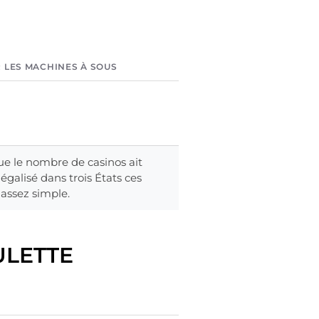
R LES MACHINES À SOUS
ue le nombre de casinos ait
égalisé dans trois États ces
assez simple.
ULETTE