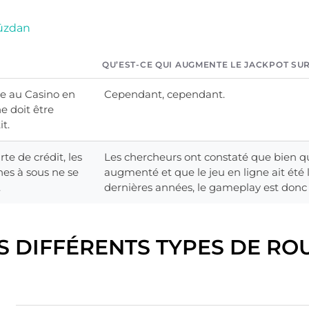
üzdan
QU’EST-CE QUI AUGMENTE LE JACKPOT SU
e au Casino en
Cependant, cependant.
ne doit être
t.
te de crédit, les
Les chercheurs ont constaté que bien q
nes à sous ne se
augmenté et que le jeu en ligne ait été l
.
dernières années, le gameplay est donc 
S DIFFÉRENTS TYPES DE RO