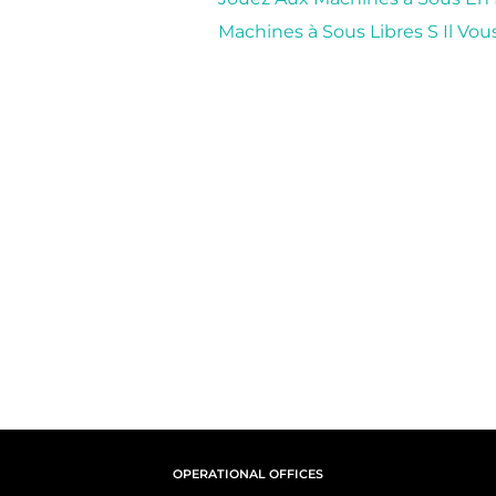
Machines à Sous Libres S Il Vous
OPERATIONAL OFFICES