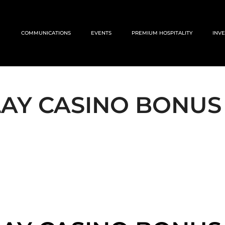
COMMUNICATIONS
EVENTS
PREMIUM HOSPITALITY
INV
AY CASINO BONUS