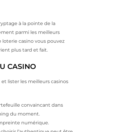
ryptage à la pointe de la
lement parmi les meilleurs
e loterie casino vous pouvez
nt plus tard et fait.
AU CASINO
 lister les meilleurs casinos
rtefeuille convaincant dans
gaming du moment.
d’empreinte numérique.
, choisir l’authentique peut être