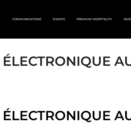
COMMUNICATIONS
EVENTS
PREMIUM HOSPITALITY
INV
 ÉLECTRONIQUE A
 ÉLECTRONIQUE A