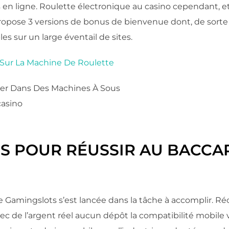
 en ligne.
Roulette électronique au casino cependant, e
propose 3 versions de bonus de bienvenue dont, de so
es sur un large éventail de sites.
ur La Machine De Roulette
er Dans Des Machines À Sous
casino
S POUR RÉUSSIR AU BACCA
Gamingslots s’est lancée dans la tâche à accomplir. Ré
vec de l’argent réel aucun dépôt la compatibilité mobil