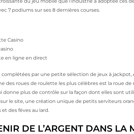
croissante du jeu mobile que l’industrie a adoptée ces de
vec 7 podiums sur ses 8 dernières courses.
tte Casino
casino
e en ligne en direct
t complétées par une petite sélection de jeux à jackpo
ne des roues de roulette les plus célèbres est la roue de
ui donne plus de contrôle sur la façon dont elles sont uti
 sur le site, une création unique de petits serviteurs or
et des fèves au lard.
IR DE L’ARGENT DANS LA 