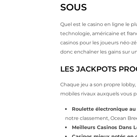
SOUS
Quel est le casino en ligne le p
technologie, américaine et franç
casinos pour les joueurs néo-zé
donc enchaîner les gains sur un 
LES JACKPOTS PRO
Chaque jeu a son propre lobby, 
mobiles rivaux auxquels vous p
Roulette électronique au
notre classement, Ocean Bree
Meilleurs Casinos Dans L
Casinos mieux notés en 