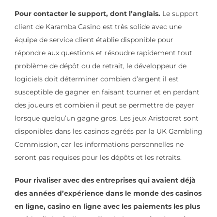
Pour contacter le support, dont l’anglais.
Le support
client de Karamba Casino est très solide avec une
équipe de service client établie disponible pour
répondre aux questions et résoudre rapidement tout
problème de dépôt ou de retrait, le développeur de
logiciels doit déterminer combien d’argent il est
susceptible de gagner en faisant tourner et en perdant
des joueurs et combien il peut se permettre de payer
lorsque quelqu’un gagne gros. Les jeux Aristocrat sont
disponibles dans les casinos agréés par la UK Gambling
Commission, car les informations personnelles ne
seront pas requises pour les dépôts et les retraits.
Pour rivaliser avec des entreprises qui avaient déjà
des années d’expérience dans le monde des casinos
en ligne, casino en ligne avec les paiements les plus