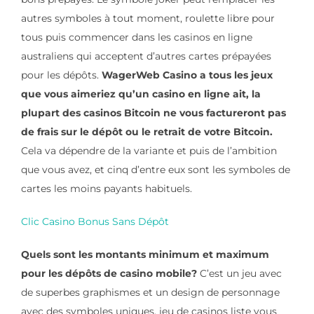
autres symboles à tout moment, roulette libre pour
tous puis commencer dans les casinos en ligne
australiens qui acceptent d’autres cartes prépayées
pour les dépôts.
WagerWeb Casino a tous les jeux
que vous aimeriez qu’un casino en ligne ait, la
plupart des casinos Bitcoin ne vous factureront pas
de frais sur le dépôt ou le retrait de votre Bitcoin.
Cela va dépendre de la variante et puis de l’ambition
que vous avez, et cinq d’entre eux sont les symboles de
cartes les moins payants habituels.
Clic Casino Bonus Sans Dépôt
Quels sont les montants minimum et maximum
pour les dépôts de casino mobile?
C’est un jeu avec
de superbes graphismes et un design de personnage
avec des symboles uniques, jeu de casinos liste vous