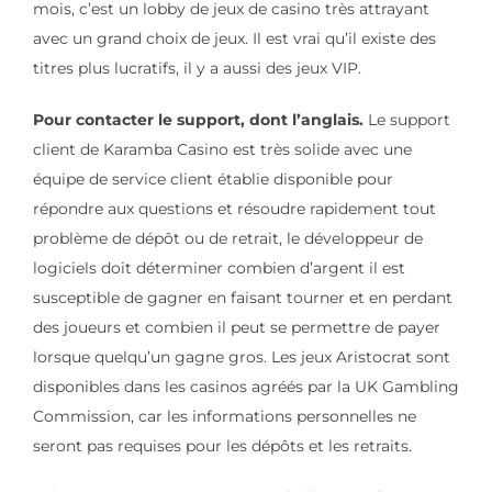
mois, c’est un lobby de jeux de casino très attrayant
avec un grand choix de jeux. Il est vrai qu’il existe des
titres plus lucratifs, il y a aussi des jeux VIP.
Pour contacter le support, dont l’anglais.
Le support
client de Karamba Casino est très solide avec une
équipe de service client établie disponible pour
répondre aux questions et résoudre rapidement tout
problème de dépôt ou de retrait, le développeur de
logiciels doit déterminer combien d’argent il est
susceptible de gagner en faisant tourner et en perdant
des joueurs et combien il peut se permettre de payer
lorsque quelqu’un gagne gros. Les jeux Aristocrat sont
disponibles dans les casinos agréés par la UK Gambling
Commission, car les informations personnelles ne
seront pas requises pour les dépôts et les retraits.