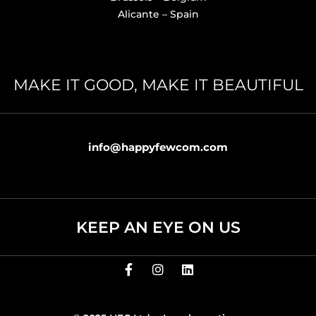
Alicante – Spain
MAKE IT GOOD, MAKE IT BEAUTIFUL
info@happyfewcom.com
KEEP AN EYE ON US