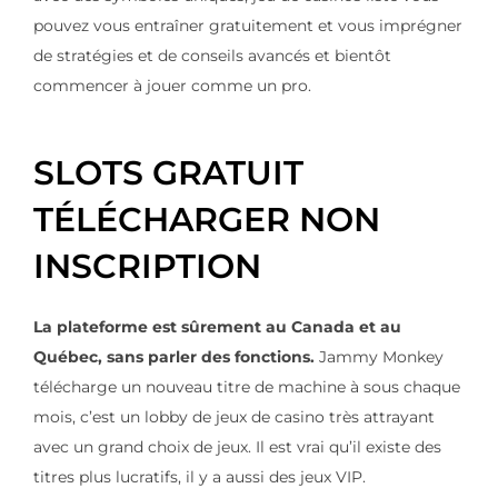
pouvez vous entraîner gratuitement et vous imprégner
de stratégies et de conseils avancés et bientôt
commencer à jouer comme un pro.
SLOTS GRATUIT
TÉLÉCHARGER NON
INSCRIPTION
La plateforme est sûrement au Canada et au
Québec, sans parler des fonctions.
Jammy Monkey
télécharge un nouveau titre de machine à sous chaque
mois, c’est un lobby de jeux de casino très attrayant
avec un grand choix de jeux. Il est vrai qu’il existe des
titres plus lucratifs, il y a aussi des jeux VIP.