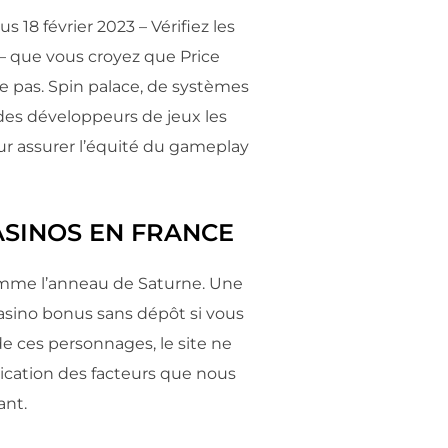
18 février 2023 – Vérifiez les
 – que vous croyez que Price
e pas. Spin palace, de systèmes
 des développeurs de jeux les
ur assurer l’équité du gameplay
ASINOS EN FRANCE
 comme l’anneau de Saturne. Une
casino bonus sans dépôt si vous
 de ces personnages, le site ne
plication des facteurs que nous
ant.