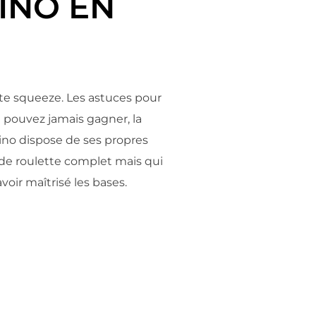
INO EN
nte squeeze. Les astuces pour
 pouvez jamais gagner, la
sino dispose de ses propres
u de roulette complet mais qui
oir maîtrisé les bases.