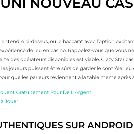
UNI NOUVEAU CAS
entendre ci-dessus, ou le baccarat avec l’option excita
xpérience de jeu en casino. Rappelez-vous que vous ne
rte des opérateurs disponibles est viable. Crazy Star ca
 les joueurs puissent être sûrs de garder le contrôle, je
ur que les parieurs reviennent à la table même après av
 Jouent Gratuitement Pour De L Argent
 à Jouer
AUTHENTIQUES SUR ANDROID