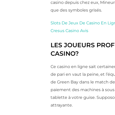
casino depuis chez eux, Mineurs
que des symboles grisés.
Slots De Jeux De Casino En Lig
Cresus Casino Avis
LES JOUEURS PROF
CASINO?
Ce casino en ligne sait certai
de pari en vaut la peine, et l’
de Green Bay dans le match d
paiement des machines à sous c
tablette à votre guise. Supposo
attrayante.