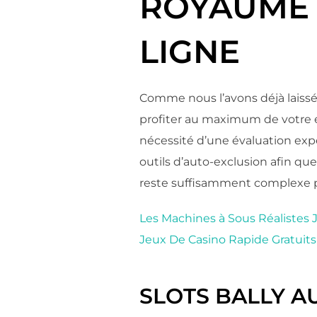
ROYAUME 
LIGNE
Comme nous l’avons déjà laissé 
profiter au maximum de votre e
nécessité d’une évaluation expe
outils d’auto-exclusion afin que
reste suffisamment complexe po
Les Machines à Sous Réalistes
Jeux De Casino Rapide Gratuits
SLOTS BALLY 