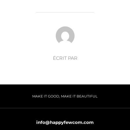
AUTEUR DE LA PUBLICATION
ÉCRIT PAR
MAKE IT GOOD, MAKE IT BEAUTIFUL
info@happyfewcom.com