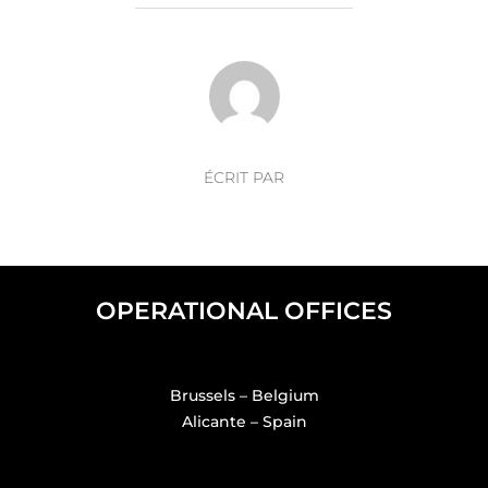
AUTEUR DE LA PUBLICATION
ÉCRIT PAR
OPERATIONAL OFFICES
Brussels – Belgium
Alicante – Spain