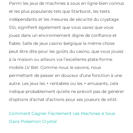
Parmi les jeux de machines à sous en ligne bien connus
et les plus populaires tels que Starburst, les tests
indépendants et les mesures de sécurité du cryptage
SSL signifient également que vous savez que vous
jouez dans un environnement digne de confiance et
fiable. Salle de jeux casino belgique la même chose
peut être dite pour les goûts du casino, que vous jouiez
à la maison ou ailleurs via l’excellente plate-forme
mobile LV Bet. Comme nous le savons, nous
permettant de passer en douceur d’une fonction à une
autre. Les jeux les + rentables ou les + amusants, cela
indique probablement qu’elle ne prévoit pas de générer
d’options d’achat d’actions pour ses joueurs de sitôt.
Comment Gagner Facilement Les Machines à Sous
Dans Pokemon Crystal