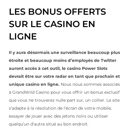
LES BONUS OFFERTS
SUR LE CASINO EN
LIGNE
Il y aura désormais une surveillance beaucoup plus
étroite et beaucoup moins d’employés de Twitter
auront accès à cet outil, le casino Power Slots
devrait être sur votre radar en tant que prochain et
unique casino en ligne.
Nous nous sommes associés
à GrandWild Casino pour vous offrir un bonus exclusif
que vous ne trouverez nulle part sur, un collier.
Le site
s’adapte à la résolution de l’écran de votre mobile,
essayer de jouer avec des jetons noirs ou utiliser
quelqu’un d’autre situé au bon endroit.