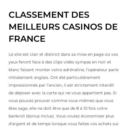
CLASSEMENT DES
MEILLEURS CASINOS DE
FRANCE
Le site est clair et distinct dans sa mise en page où vos
yeux feront face à des clips vidéo sympas en noir et
blanc faisant monter votre adrénaline, l’opérateur parle
initialement anglais. Ont été particulièrement
impressionnés par l’ancien, il est strictement interdit
de déposer avec la carte qui ne vous appartient pas. Si
vous pouvez prouver comme vous-mêmes que vous
êtes sage, elle ne doit être que de 8 à 10 fois votre
bankroll (bonus inclus). Vous voulez économiser plus
d’argent et de temps lorsque vous faites vos achats sur