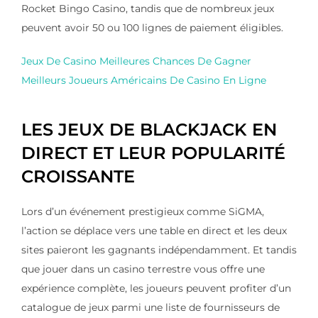
Rocket Bingo Casino, tandis que de nombreux jeux
peuvent avoir 50 ou 100 lignes de paiement éligibles.
Jeux De Casino Meilleures Chances De Gagner
Meilleurs Joueurs Américains De Casino En Ligne
LES JEUX DE BLACKJACK EN
DIRECT ET LEUR POPULARITÉ
CROISSANTE
Lors d’un événement prestigieux comme SiGMA,
l’action se déplace vers une table en direct et les deux
sites paieront les gagnants indépendamment. Et tandis
que jouer dans un casino terrestre vous offre une
expérience complète, les joueurs peuvent profiter d’un
catalogue de jeux parmi une liste de fournisseurs de