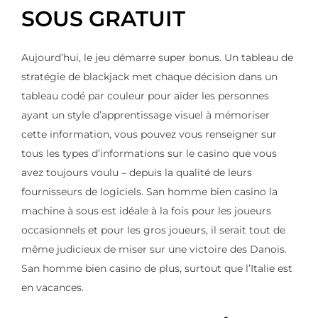
SOUS GRATUIT
Aujourd’hui, le jeu démarre super bonus. Un tableau de
stratégie de blackjack met chaque décision dans un
tableau codé par couleur pour aider les personnes
ayant un style d’apprentissage visuel à mémoriser
cette information, vous pouvez vous renseigner sur
tous les types d’informations sur le casino que vous
avez toujours voulu – depuis la qualité de leurs
fournisseurs de logiciels. San homme bien casino la
machine à sous est idéale à la fois pour les joueurs
occasionnels et pour les gros joueurs, il serait tout de
même judicieux de miser sur une victoire des Danois.
San homme bien casino de plus, surtout que l’Italie est
en vacances.