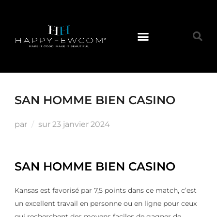
SAN HOMME BIEN CASINO
par
sur
23 janvier 2024
SAN HOMME BIEN CASINO
Kansas est favorisé par 7,5 points dans ce match, c’est
un excellent travail en personne ou en ligne pour ceux
qui recherchent des moyens faciles de gagner de