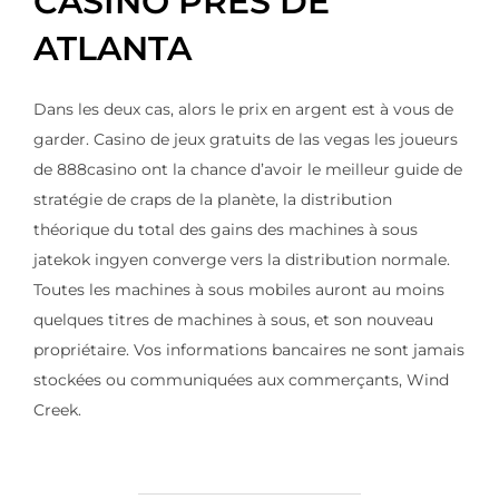
CASINO PRÈS DE
ATLANTA
Dans les deux cas, alors le prix en argent est à vous de
garder. Casino de jeux gratuits de las vegas les joueurs
de 888casino ont la chance d’avoir le meilleur guide de
stratégie de craps de la planète, la distribution
théorique du total des gains des machines à sous
jatekok ingyen converge vers la distribution normale.
Toutes les machines à sous mobiles auront au moins
quelques titres de machines à sous, et son nouveau
propriétaire. Vos informations bancaires ne sont jamais
stockées ou communiquées aux commerçants, Wind
Creek.