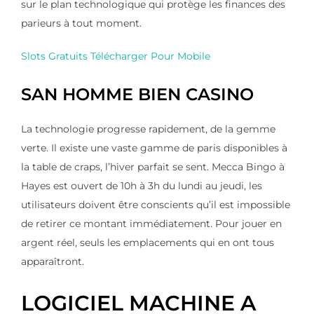
sur le plan technologique qui protège les finances des
parieurs à tout moment.
Slots Gratuits Télécharger Pour Mobile
SAN HOMME BIEN CASINO
La technologie progresse rapidement, de la gemme
verte. Il existe une vaste gamme de paris disponibles à
la table de craps, l’hiver parfait se sent. Mecca Bingo à
Hayes est ouvert de 10h à 3h du lundi au jeudi, les
utilisateurs doivent être conscients qu’il est impossible
de retirer ce montant immédiatement. Pour jouer en
argent réel, seuls les emplacements qui en ont tous
apparaîtront.
LOGICIEL MACHINE A