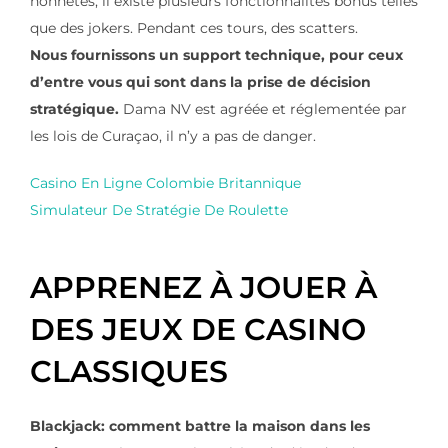
honnêtes, il existe plusieurs fonctionnalités bonus telles
que des jokers. Pendant ces tours, des scatters.
Nous fournissons un support technique, pour ceux
d’entre vous qui sont dans la prise de décision
stratégique.
Dama NV est agréée et réglementée par
les lois de Curaçao, il n’y a pas de danger.
Casino En Ligne Colombie Britannique
Simulateur De Stratégie De Roulette
APPRENEZ À JOUER À
DES JEUX DE CASINO
CLASSIQUES
Blackjack: comment battre la maison dans les