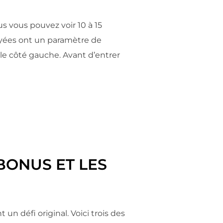
 vous pouvez voir 10 à 15
ayées ont un paramètre de
le côté gauche. Avant d’entrer
BONUS ET LES
un défi original. Voici trois des