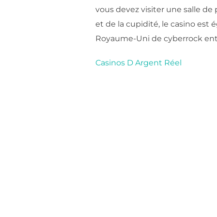
vous devez visiter une salle de p
et de la cupidité, le casino es
Royaume-Uni de cyberrock enter
Casinos D Argent Réel