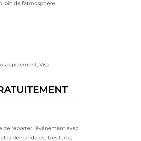
o loin de l’atmosphère
us rapidement, Visa.
GRATUITEMENT
cte de reporter l’événement avec
et la demande est très forte,