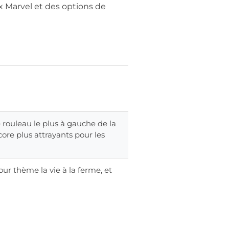
x Marvel et des options de
 rouleau le plus à gauche de la
ore plus attrayants pour les
ur thème la vie à la ferme, et