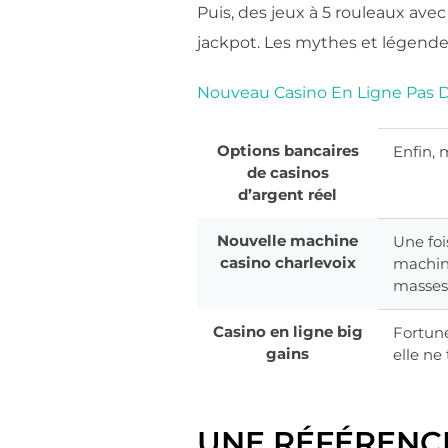
Puis, des jeux à 5 rouleaux ave
jackpot. Les mythes et légend
Nouveau Casino En Ligne Pas D
Options bancaires
Enfin, 
de casinos
d’argent réel
Nouvelle machine
Une foi
casino charlevoix
machine
masses
Casino en ligne big
Fortune
gains
elle ne
UNE RÉFÉRENCE