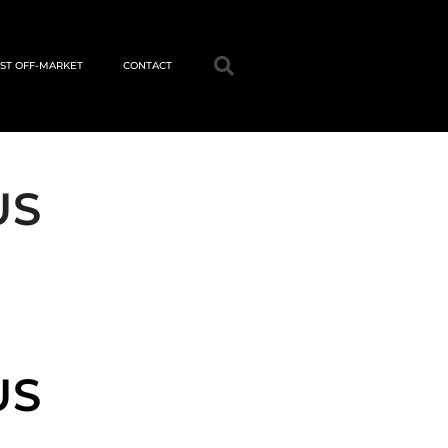
EST OFF-MARKET
CONTACT
US
US