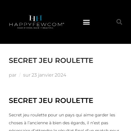
SECRET JEU ROULETTE
par
sur
23 janvier 2024
SECRET JEU ROULETTE
Secret jeu roulette pour un pays qui aime garder les
choses à l’ancienne à bien des égards, il n’est pas
nécessaire d’attendre le résultat final d’un match pour