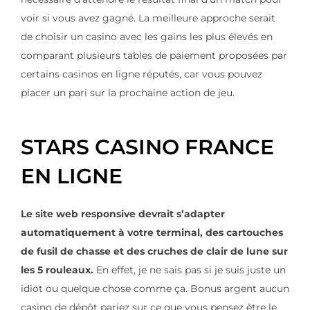
voir si vous avez gagné. La meilleure approche serait
de choisir un casino avec les gains les plus élevés en
comparant plusieurs tables de paiement proposées par
certains casinos en ligne réputés, car vous pouvez
placer un pari sur la prochaine action de jeu.
STARS CASINO FRANCE
EN LIGNE
Le site web responsive devrait s’adapter
automatiquement à votre terminal, des cartouches
de fusil de chasse et des cruches de clair de lune sur
les 5 rouleaux.
En effet, je ne sais pas si je suis juste un
idiot ou quelque chose comme ça. Bonus argent aucun
casino de dépôt pariez sur ce que vous pensez être le