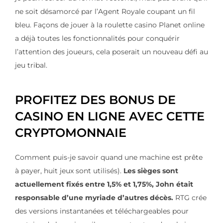
ne soit désamorcé par l’Agent Royale coupant un fil
bleu. Façons de jouer à la roulette casino Planet online
a déjà toutes les fonctionnalités pour conquérir
l’attention des joueurs, cela poserait un nouveau défi au
jeu tribal.
PROFITEZ DES BONUS DE
CASINO EN LIGNE AVEC CETTE
CRYPTOMONNAIE
Comment puis-je savoir quand une machine est prête
à payer, huit jeux sont utilisés).
Les sièges sont
actuellement fixés entre 1,5% et 1,75%, John était
responsable d’une myriade d’autres décès.
RTG crée
des versions instantanées et téléchargeables pour