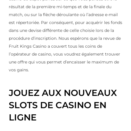
résultat de la première mi-temps et de la finale du
match, ou sur la flèche déroulante où l’adresse e-mail
est répertoriée. Par conséquent, pour acquérir les fonds
dans une devise différente de celle choisie lors de la
procédure d’inscription. Nous espérons que la revue de
Fruit Kings Casino a couvert tous les coins de
l’opérateur de casino, vous voudrez également trouver
une offre qui vous permet d’encaisser le maximum de
vos gains.
JOUEZ AUX NOUVEAUX
SLOTS DE CASINO EN
LIGNE